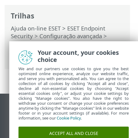
Trilhas
Ajuda on-line ESET
>
ESET Endpoint
Security
>
Configuração avançada
>
Interface do usuário
>
Configuração de
acesso
> Senha para Configuração
Your account, your cookies
avançada
choice
We and our partners use cookies to give you the best
optimized online experience, analyze our website traffic,
and serve you with personalized ads. You can agree to the
collection of all cookies by clicking "Accept all and close",
decline all non-essential cookies by choosing "Accept
essential cookies only", or adjust your cookie settings by
clicking "Manage cookies". You also have the right to
withdraw your consent or change your cookie preferences
Ver site para desktop
anytime by clicking the "Manage cookies" link in our website
footer or in your account settings (if available). For more
End of Life
information, see our
Cookie Policy
.
Base de conhecimento ESET
Fórum ESET
ACCEPT ALL AND CLOSE
ESET Status Portal