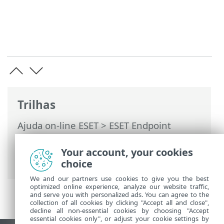
Trilhas
Ajuda on-line ESET
>
ESET Endpoint
Security
>
Usando o ESET Endpoint
Security
>
Configuração
> Importar e
Your account, your cookies
exportar configurações
choice
We and our partners use cookies to give you the best
optimized online experience, analyze our website traffic,
and serve you with personalized ads. You can agree to the
collection of all cookies by clicking "Accept all and close",
decline all non-essential cookies by choosing "Accept
essential cookies only", or adjust your cookie settings by