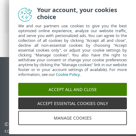
ESET-ova online pomoć
>
ESET Endpoint
Security
>
Napredno podešavanje
>
Your account, your cookies
Daljinsko praćenje i upravljanje
> ERMM
choice
naredbeni redak
We and our partners use cookies to give you the best
optimized online experience, analyze our website traffic,
and serve you with personalized ads. You can agree to the
collection of all cookies by clicking "Accept all and close",
decline all non-essential cookies by choosing "Accept
essential cookies only", or adjust your cookie settings by
clicking "Manage cookies". You also have the right to
withdraw your consent or change your cookie preferences
anytime by clicking the "Manage cookies" link in our website
Prikaži stranicu za radnu površinu
footer or in your account settings (if available). For more
information, see our
Cookie Policy
.
End of Life
ESET-ova baza znanja
ACCEPT ALL AND CLOSE
ESET-ov forum
ESET Status Portal
ACCEPT ESSENTIAL COOKIES ONLY
Regionalna podrška
MANAGE COOKIES
© 1992 - 2026 ESET, spol. s
Upravljanje kolačićima
r.o. – Sva prava pridržana.
Pravila o kolačićima