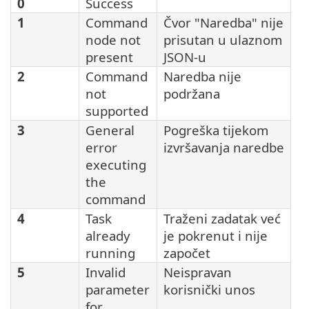
0
Success
1
Command
Čvor "Naredba" nije
node not
prisutan u ulaznom
present
JSON-u
2
Command
Naredba nije
not
podržana
supported
3
General
Pogreška tijekom
error
izvršavanja naredbe
executing
the
command
4
Task
Traženi zadatak već
already
je pokrenut i nije
running
započet
5
Invalid
Neispravan
parameter
korisnički unos
for