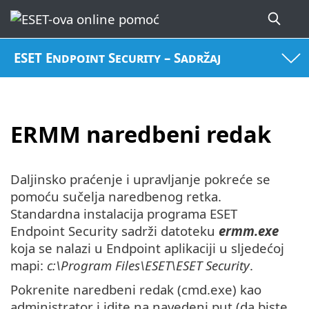
ESET Endpoint Security – Sadržaj
ERMM naredbeni redak
Daljinsko praćenje i upravljanje pokreće se
pomoću sučelja naredbenog retka.
Standardna instalacija programa ESET
Endpoint Security sadrži datoteku
ermm.exe
koja se nalazi u Endpoint aplikaciji u sljedećoj
mapi:
c:\Program Files\ESET\ESET Security
.
Pokrenite naredbeni redak (cmd.exe) kao
administrator i idite na navedeni put (da biste