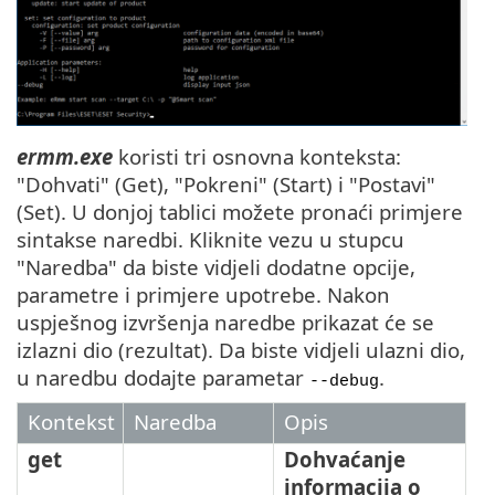
ermm.exe
koristi tri osnovna konteksta:
"Dohvati" (Get), "Pokreni" (Start) i "Postavi"
(Set). U donjoj tablici možete pronaći primjere
sintakse naredbi. Kliknite vezu u stupcu
"Naredba" da biste vidjeli dodatne opcije,
parametre i primjere upotrebe. Nakon
uspješnog izvršenja naredbe prikazat će se
izlazni dio (rezultat). Da biste vidjeli ulazni dio,
u naredbu dodajte parametar
.
--debug
Kontekst
Naredba
Opis
get
Dohvaćanje
informacija o