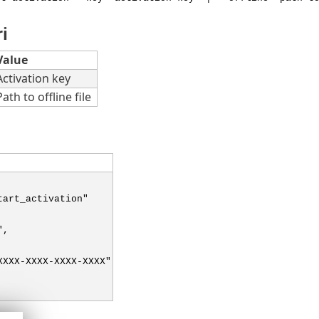
i
Value
Activation key
Path to offline file
tart_activation"
",
XXXX-XXXX-XXXX-XXXX"