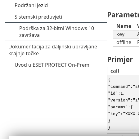
Parametr
Name
key
offline
Primjer
call
{
"command":"s
"id":1,
"version":"1
"params":{
"key":"XXXX-
}
}
result