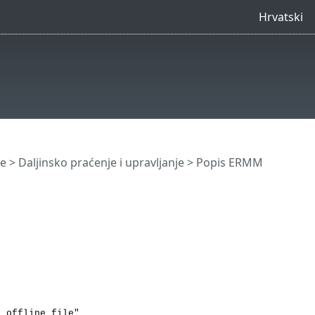
Hrvatski
e
>
Daljinsko praćenje i upravljanje
>
Popis ERMM
o offline file"