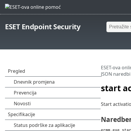
ESET Endpoint Security
ESET-ova onl
JSON naredbi
start a
Start activat
Naredben
ermm.exe sta