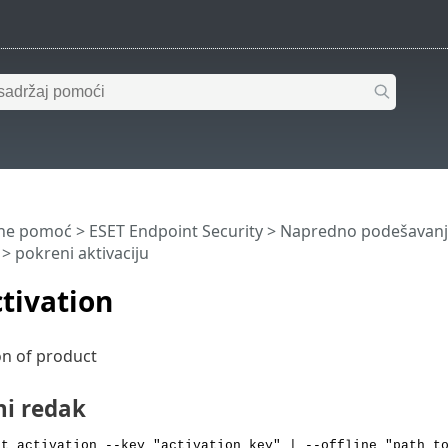
ine pomoć
>
ESET Endpoint Security
>
Napredno podešavanj
> pokreni aktivaciju
ctivation
ion of product
i redak
rt activation --key "activation key" | --offline "path t