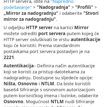
HTTP servera, idite na
"Napredno
podešavanje"
>
"Nadogradnja"
>
"Profili"
>
„Mirror za nadogradnju"
i odaberite
"Stvori
mirror za nadogradnju"
.
U odjeljku
HTTP server
na kartici
Mirror
možete odrediti
port servera
putem kojeg će
HTTP server osluškivati te vrstu
autentikacije
koju će koristiti. Prema standardnim
postavkama port servera postavljen je na
2221
.
Autentikacija
– Definira način autentikacije
koji se koristi za pristup datotekama za
nadogradnju. Dostupne su sljedeće opcije:
Ništa
,
Osnovno
i
NTLM
. Da biste koristili
base64 šifriranje s osnovnom autorizacijom
putem korisničkog imena i lozinke, odaberite
Osnovno
. Mogućnost
NTLM
nudi šifriranje