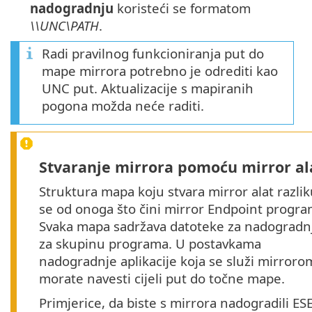
nadogradnju
koristeći se formatom
\\UNC\PATH
.
Radi pravilnog funkcioniranja put do
mape mirrora potrebno je odrediti kao
UNC put. Aktualizacije s mapiranih
pogona možda neće raditi.
Stvaranje mirrora pomoću mirror al
Struktura mapa koju stvara mirror alat razlik
se od onoga što čini mirror Endpoint progra
Svaka mapa sadržava datoteke za nadogradn
za skupinu programa. U postavkama
nadogradnje aplikacije koja se služi mirroro
morate navesti cijeli put do točne mape.
Primjerice, da biste s mirrora nadogradili ES