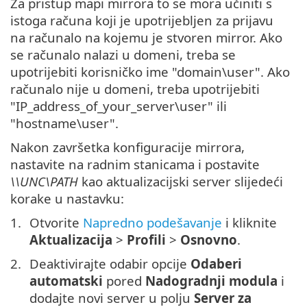
Za pristup mapi mirrora to se mora učiniti s
istoga računa koji je upotrijebljen za prijavu
na računalo na kojemu je stvoren mirror. Ako
se računalo nalazi u domeni, treba se
upotrijebiti korisničko ime "domain\user". Ako
računalo nije u domeni, treba upotrijebiti
"IP_address_of_your_server\user" ili
"hostname\user".
Nakon završetka konfiguracije mirrora,
nastavite na radnim stanicama i postavite
\\UNC\PATH
kao aktualizacijski server slijedeći
korake u nastavku:
Otvorite
Napredno podešavanje
i kliknite
Aktualizacija
>
Profili
>
Osnovno
.
Deaktivirajte odabir opcije
Odaberi
automatski
pored
Nadogradnji modula
i
dodajte novi server u polju
Server za