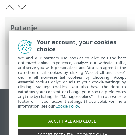
Putanje
ESET-ova online pomoć
>
ESET Endpoint
Your account, your cookies
Security
>
Napredno podešavanje
>
choice
Nadogradnje
> Nadogradnje aplikacije
We and our partners use cookies to give you the best
optimized online experience, analyze our website traffic,
and serve you with personalized ads. You can agree to the
collection of all cookies by clicking "Accept all and close",
decline all non-essential cookies by choosing "Accept
essential cookies only", or adjust your cookie settings by
clicking "Manage cookies". You also have the right to
withdraw your consent or change your cookie preferences
anytime by clicking the "Manage cookies" link in our website
Prikaži stranicu za radnu površinu
footer or in your account settings (if available). For more
information, see our
Cookie Policy
.
End of Life
ESET-ova baza znanja
ACCEPT ALL AND CLOSE
ESET-ov forum
ESET Status Portal
ACCEPT ESSENTIAL COOKIES ONLY