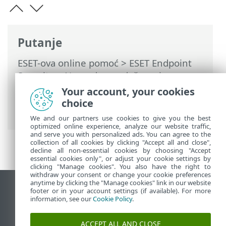
Putanje
ESET-ova online pomoć
>
ESET Endpoint
Security
>
Napredno podešavanje
>
Nadogradnje
>
Mirror za aktualizaciju
>
Your account, your cookies
Otklanjanje poteškoća s mirror
choice
aktualizacijom
We and our partners use cookies to give you the best
optimized online experience, analyze our website traffic,
and serve you with personalized ads. You can agree to the
collection of all cookies by clicking "Accept all and close",
decline all non-essential cookies by choosing "Accept
essential cookies only", or adjust your cookie settings by
clicking "Manage cookies". You also have the right to
withdraw your consent or change your cookie preferences
anytime by clicking the "Manage cookies" link in our website
Prikaži stranicu za radnu površinu
footer or in your account settings (if available). For more
information, see our
Cookie Policy
.
End of Life
ESET-ova baza znanja
ACCEPT ALL AND CLOSE