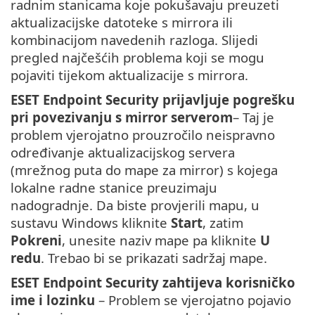
radnim stanicama koje pokušavaju preuzeti
aktualizacijske datoteke s mirrora ili
kombinacijom navedenih razloga. Slijedi
pregled najčešćih problema koji se mogu
pojaviti tijekom aktualizacije s mirrora.
ESET Endpoint Security prijavljuje pogrešku
pri povezivanju s mirror serverom
– Taj je
problem vjerojatno prouzročilo neispravno
određivanje aktualizacijskog servera
(mrežnog puta do mape za mirror) s kojega
lokalne radne stanice preuzimaju
nadogradnje. Da biste provjerili mapu, u
sustavu Windows kliknite
Start
, zatim
Pokreni
, unesite naziv mape pa kliknite
U
redu
. Trebao bi se prikazati sadržaj mape.
ESET Endpoint Security zahtijeva korisničko
ime i lozinku
– Problem se vjerojatno pojavio