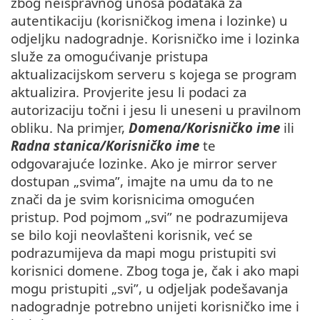
zbog neispravnog unosa podataka za
autentikaciju (korisničkog imena i lozinke) u
odjeljku nadogradnje. Korisničko ime i lozinka
služe za omogućivanje pristupa
aktualizacijskom serveru s kojega se program
aktualizira. Provjerite jesu li podaci za
autorizaciju točni i jesu li uneseni u pravilnom
obliku. Na primjer,
Domena/Korisničko ime
ili
Radna stanica/Korisničko ime
te
odgovarajuće lozinke. Ako je mirror server
dostupan „svima”, imajte na umu da to ne
znači da je svim korisnicima omogućen
pristup. Pod pojmom „svi” ne podrazumijeva
se bilo koji neovlašteni korisnik, već se
podrazumijeva da mapi mogu pristupiti svi
korisnici domene. Zbog toga je, čak i ako mapi
mogu pristupiti „svi”, u odjeljak podešavanja
nadogradnje potrebno unijeti korisničko ime i