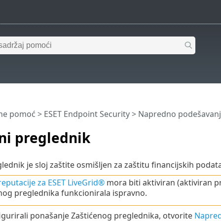
ine pomoć
>
ESET Endpoint Security
>
Napredno podešavanj
ni preglednik
lednik je sloj zaštite osmišljen za zaštitu financijskih poda
reputacije za ESET LiveGrid®
mora biti aktiviran (aktiviran
nog preglednika funkcionirala ispravno.
igurirali ponašanje Zaštićenog preglednika, otvorite
Napred