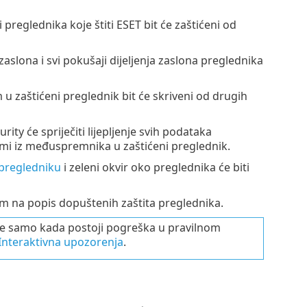
i preglednika koje štiti ESET bit će zaštićeni od
aslona i svi pokušaji dijeljenja zaslona preglednika
 u zaštićeni preglednik bit će skriveni od drugih
ity će spriječiti lijepljenje svih podataka
ami iz međuspremnika u zaštićeni preglednik.
 pregledniku
i zeleni okvir oko preglednika će biti
m na popis dopuštenih zaštita preglednika.
je samo kada postoji pogreška u pravilnom
Interaktivna upozorenja
.