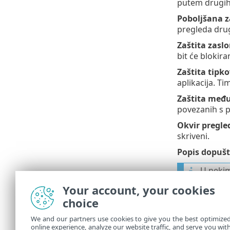
putem drugih
Poboljšana z
pregleda drug
Zaštita zasl
bit će blokir
Zaštita tipk
aplikacija. T
Zaštita međ
povezanih s p
Okvir pregle
skriveni.
Popis dopušt
U nekim
pokreta
Your account, your cookies
choice
Skener sk
We and our partners use cookies to give you the best optimize
online experience, analyze our website traffic, and serve you wit