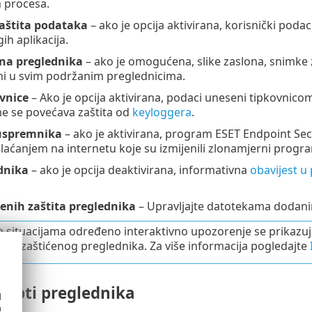
 procesa.
aštita podataka
– ako je opcija aktivirana, korisnički podac
ih aplikacija.
ona preglednika
– ako je omogućena, slike zaslona, snimke z
ani u svim podržanim preglednicima.
ovnice
– Ako je opcija aktivirana, podaci uneseni tipkovnicom
ime se povećava zaštita od
keyloggera
.
uspremnika
– ako je aktivirana, program ESET Endpoint Secur
laćanjem na internetu koje su izmijenili zlonamjerni progr
dnika
– ako je opcija deaktivirana, informativna
obavijest u
enih zaštita preglednika
– Upravljajte datotekama dodani
 situacijama određeno interaktivno upozorenje se prikazu
nju zaštićenog preglednika. Za više informacija pogledajte
ripti preglednika
d
h