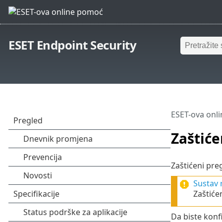
ESET Endpoint Security
ESET-ova onl
Zaštiće
Zaštićeni preg
Sustav 
Zaštiće
Da biste konf