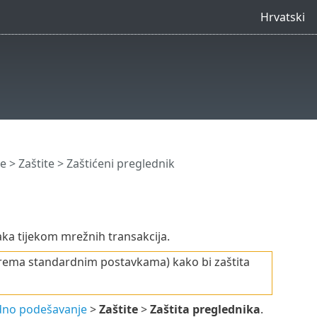
Hrvatski
e
>
Zaštite
> Zaštićeni preglednik
taka tijekom mrežnih transakcija.
 prema standardnim postavkama) kako bi zaštita
no podešavanje
>
Zaštite
>
Zaštita preglednika
.