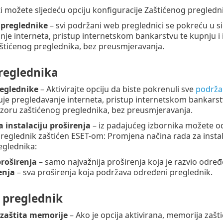
i možete sljedeću opciju konfiguracije Zaštićenog pregledn
e preglednike
– svi podržani web preglednici se pokreću u
nje interneta, pristup internetskom bankarstvu te kupnju i 
štićenog preglednika, bez preusmjeravanja.
preglednika
reglednike
– Aktivirajte opciju da biste pokrenuli sve
podrža
 pregledavanje interneta, pristup internetskom bankarstvu
zoru zaštićenog preglednika, bez preusmjeravanja.
a instalaciju proširenja
– iz padajućeg izbornika možete od
 preglednik zaštićen ESET-om: Promjena načina rada za instal
eglednika:
roširenja
– samo najvažnija proširenja koja je razvio odre
enja
– sva proširenja koja podržava određeni preglednik.
 preglednik
zaštita memorije
– Ako je opcija aktivirana, memorija zašt