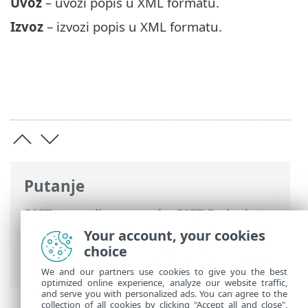
Uvoz
– uvozi popis u XML formatu.
Izvoz
– izvozi popis u XML formatu.
Putanje
ESET-ova online pomoć
>
ESET Endpoint
Security
>
Napredno podešavanje
>
Your account, your cookies
Zaštite
>
Zaštićeni preglednik
> Popis
choice
dopuštenih zaštita preglednika
We and our partners use cookies to give you the best
optimized online experience, analyze our website traffic,
and serve you with personalized ads. You can agree to the
collection of all cookies by clicking "Accept all and close",