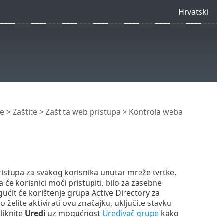
Hrvatski
e
>
Zaštite
>
Zaštita web pristupa
>
Kontrola weba
ristupa za svakog korisnika unutar mreže tvrtke.
će korisnici moći pristupiti, bilo za zasebne
gućit će korištenje grupa Active Directory za
želite aktivirati ovu značajku, uključite stavku
Kliknite
Uredi
uz mogućnost
Uređivač grupe
kako