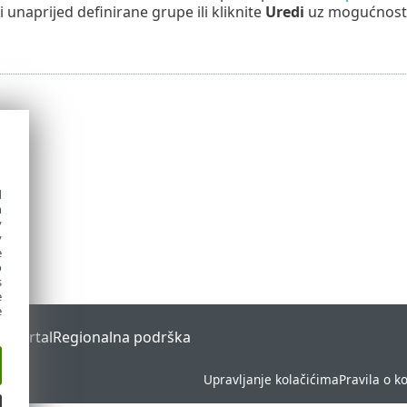
li unaprijed definirane grupe ili kliknite
Uredi
uz mogućnos
d
h
y
y
e
o
s
e
e
s Portal
Regionalna podrška
Upravljanje kolačićima
Pravila o k