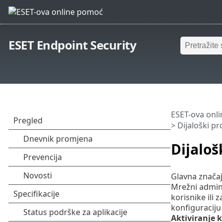
ESET Endpoint Security
ESET-ova onl
> Dijaloški p
Dijaloš
Glavna značaj
Mrežni admini
korisnike ili 
konfiguraciju
Aktiviranje 