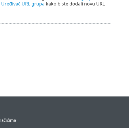
t
Uređivač URL grupa
kako biste dodali novu URL
olačićima