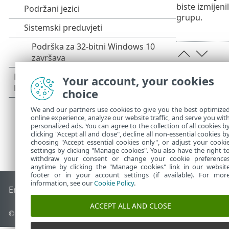
biste izmijeni
grupu.
Your account, your cookies
choice
We and our partners use cookies to give you the best optimize
online experience, analyze our website traffic, and serve you wit
personalized ads. You can agree to the collection of all cookies b
clicking "Accept all and close", decline all non-essential cookies b
choosing "Accept essential cookies only", or adjust your cooki
settings by clicking "Manage cookies". You also have the right t
withdraw your consent or change your cookie preference
anytime by clicking the "Manage cookies" link in our websit
footer or in your account settings (if available). For mor
information, see our
Cookie Policy
.
End of Life
ESET-ova baza znanja
ESET-ov forum
ESET Statu
ACCEPT ALL AND CLOSE
© 1992 - 2026 ESET, spol. s r.o. – Sva prava pridržana.