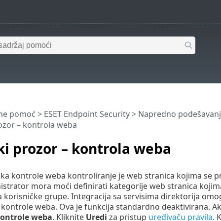
ine pomoć
>
ESET Endpoint Security
>
Napredno podešavanj
rozor – kontrola weba
ki prozor – kontrola weba
ka kontrole weba kontroliranje je web stranica kojima se p
strator mora moći definirati kategorije web stranica kojima 
za korisničke grupe. Integracija sa servisima direktorija omo
 kontrole weba. Ova je funkcija standardno deaktivirana. Ako 
kontrole weba
. Kliknite
Uredi
za pristup
uređivaču pravila
. 