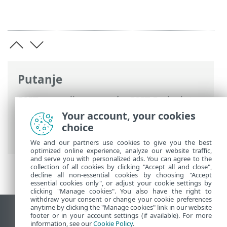
Putanje
ESET-ova online pomoć
>
ESET Endpoint
Security
>
Napredno podešavanje
>
Your account, your cookies
Zaštite
>
Zaštita web pristupa
>
Kontrola
choice
weba
> Grupe kategorija
We and our partners use cookies to give you the best
optimized online experience, analyze our website traffic,
and serve you with personalized ads. You can agree to the
collection of all cookies by clicking "Accept all and close",
decline all non-essential cookies by choosing "Accept
essential cookies only", or adjust your cookie settings by
clicking "Manage cookies". You also have the right to
withdraw your consent or change your cookie preferences
anytime by clicking the "Manage cookies" link in our website
Prikaži stranicu za radnu površinu
footer or in your account settings (if available). For more
information, see our
Cookie Policy
.