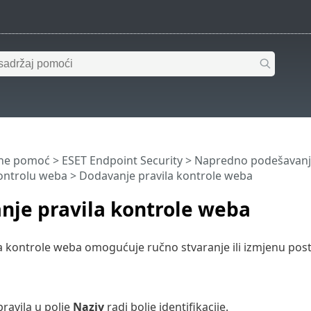
ine pomoć
>
ESET Endpoint Security
>
Napredno podešavanj
kontrolu weba
> Dodavanje pravila kontrole weba
nje pravila kontrole weba
a kontrole weba omogućuje ručno stvaranje ili izmjenu posto
pravila u polje
Naziv
radi bolje identifikacije.