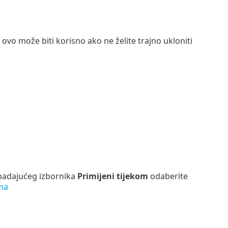
lo; ovo može biti korisno ako ne želite trajno ukloniti
padajućeg izbornika
Primijeni tijekom
odaberite
ma