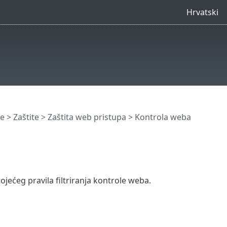
Hrvatski
e
>
Zaštite
>
Zaštita web pristupa
>
Kontrola weba
jećeg pravila filtriranja kontrole weba.