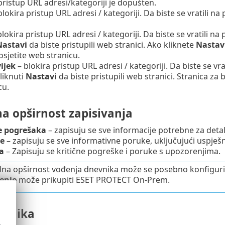
pristup URL adresi/kategoriji je dopušten.
blokira pristup URL adresi / kategoriji. Da biste se vratili 
blokira pristup URL adresi / kategoriji. Da biste se vratili 
Nastavi
da biste pristupili web stranici. Ako kliknete
Nastav
sjetite web stranicu.
ijek
– blokira pristup URL adresi / kategoriji. Da biste se v
kliknuti
Nastavi
da biste pristupili web stranici. Stranica za 
cu.
a opširnost zapisivanja
e pogrešaka
– zapisuju se sve informacije potrebne za deta
je
– zapisuju se sve informativne poruke, uključujući uspješn
a
– Zapisuju se kritične pogreške i poruke s upozorenjima.
na opširnost vođenja dnevnika može se posebno konfigurirat
enje
može prikupiti ESET PROTECT On-Prem.
isnika