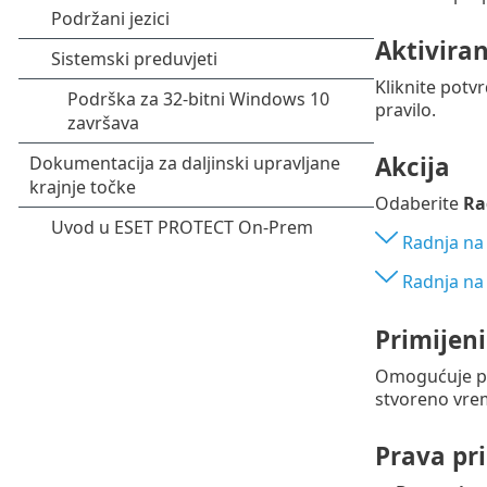
Aktivira
Kliknite potv
pravilo.
Akcija
Odaberite
Ra
Radnja na
Radnja na 
Primijeni
Omogućuje pr
stvoreno vre
Prava pr