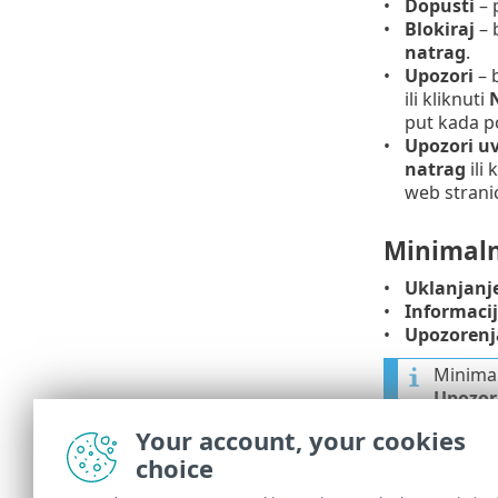
Dopusti
– 
Blokiraj
– 
natrag
.
Upozori
– 
ili kliknuti
put kada po
Upozori uv
natrag
ili 
web strani
Minimaln
Uklanjanj
Informaci
Upozorenj
Minimal
Upozor
Your account, your cookies
choice
Popis kor