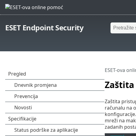
ESET Endpoint Security
ESET-ova onl
Zaštita
Zaštita prist
računalu na o
konfiguracije
mreži na mak
zadanih postav