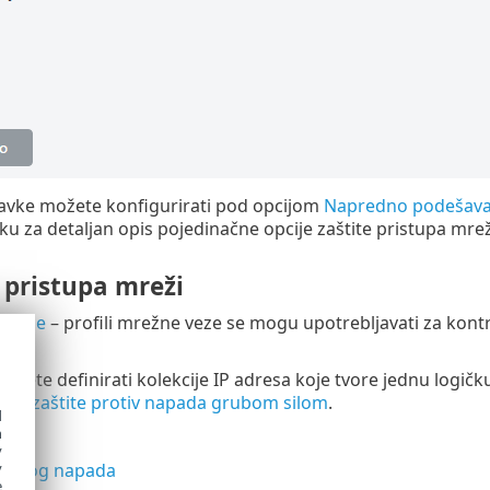
tavke možete konfigurirati pod opcijom
Napredno podešava
ku za detaljan opis pojedinačne opcije zaštite pristupa mrež
 pristupa mreži
e veze
– profili mrežne veze se mogu upotrebljavati za kontr
ožete definirati kolekcije IP adresa koje tvore jednu logič
lla
i
zaštite protiv napada grubom silom
.
d
h
y
y
režnog napada
e