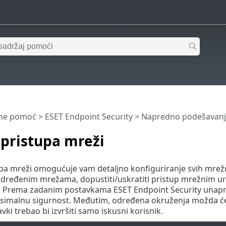
ine pomoć
>
ESET Endpoint Security
>
Napredno podešavanj
 pristupa mreži
upa mreži omogućuje vam detaljno konfiguriranje svih mrežn
dređenim mrežama, dopustiti/uskratiti pristup mrežnim ur
. Prema zadanim postavkama ESET Endpoint Security unaprijed
simalnu sigurnost. Međutim, određena okruženja možda će 
ki trebao bi izvršiti samo iskusni korisnik.