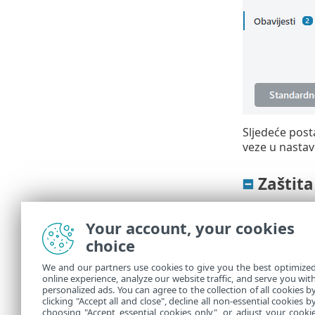
Sljedeće pos
veze u nastav
Zaštita
Profili mrežn
mrežne veze.
Your account, your cookies
choice
IP skupovi
– m
pravila
firewa
We and our partners use cookies to give you the best optimize
online experience, analyze our website traffic, and serve you wit
Firewall
personalized ads. You can agree to the collection of all cookies b
clicking "Accept all and close", decline all non-essential cookies b
Zaštita od m
choosing "Accept essential cookies only", or adjust your cooki