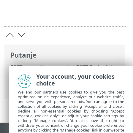
Putanje
ESET-ova online pomoć
>
ESET Endpoint
Security
>
Napredno podešavanje
>
Your account, your cookies
Zaštite
>
Zaštita na bazi clouda
> Filtar
choice
izuzetaka za zaštitu na bazi clouda
We and our partners use cookies to give you the best
optimized online experience, analyze our website traffic,
and serve you with personalized ads. You can agree to the
collection of all cookies by clicking "Accept all and close",
decline all non-essential cookies by choosing "Accept
essential cookies only", or adjust your cookie settings by
clicking "Manage cookies". You also have the right to
withdraw your consent or change your cookie preferences
anytime by clicking the "Manage cookies" link in our website