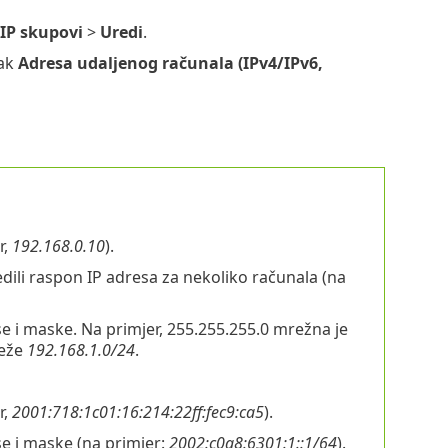
IP skupovi
>
Uredi
.
jak
Adresa udaljenog računala (IPv4/IPv6,
r,
192.168.0.10
).
dili raspon IP adresa za nekoliko računala (na
 i maske. Na primjer, 255.255.255.0 mrežna je
reže
192.168.1.0/24
.
r,
2001:718:1c01:16:214:22ff:fec9:ca5
).
e i maske (na primjer:
2002:c0a8:6301:1::1/64
).