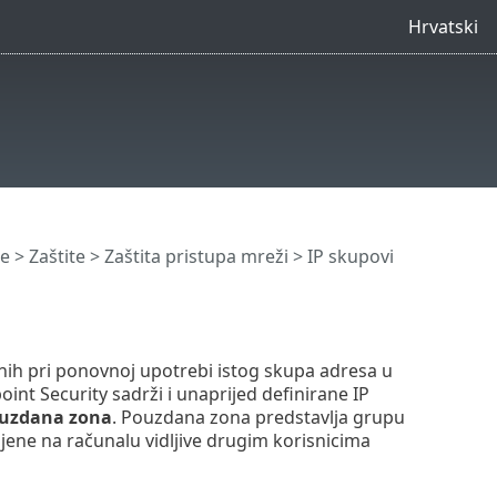
Hrvatski
e
>
Zaštite
>
Zaštita pristupa mreži
> IP skupovi
snih pri ponovnoj upotrebi istog skupa adresa u
oint Security sadrži i unaprijed definirane IP
uzdana zona
. Pouzdana zona predstavlja grupu
ene na računalu vidljive drugim korisnicima