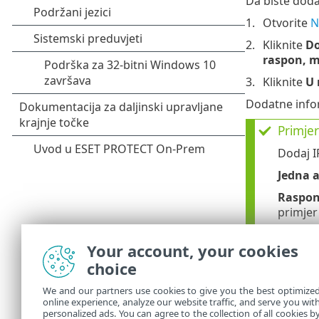
Da biste dodal
Otvorite
N
Kliknite
Do
raspon, 
Kliknite
U 
Dodatne infor
Primjer
Dodaj I
Jedna 
Raspon
primje
Podmr
Your account, your cookies
maska z
choice
Dodaj I
We and our partners use cookies to give you the best optimize
Jedna 
online experience, analyze our website traffic, and serve you wit
personalized ads. You can agree to the collection of all cookies b
Podmr