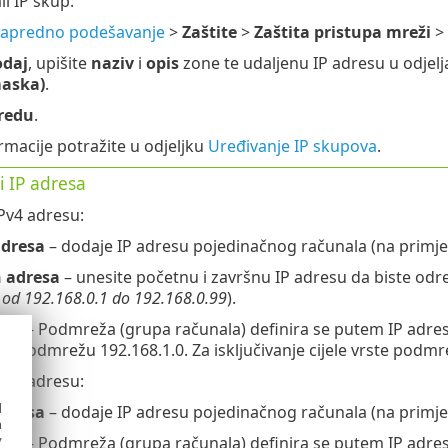
i IP skup:
apredno podešavanje
>
Zaštite
>
Zaštita pristupa mreži
>
daj
, upišite
naziv
i
opis
zone te udaljenu IP adresu u odjel
maska)
.
redu
.
macije potražite u odjeljku
Uređivanje IP skupova
.
i IP adresa
Pv4 adresu:
adresa
– dodaje IP adresu pojedinačnog računala (na primje
 adresa
– unesite početnu i završnu IP adresu da biste odre
r
od 192.168.0.1 do 192.168.0.99
).
eža
– Podmreža (grupa računala) definira se putem IP adrese
a podmrežu 192.168.1.0. Za isključivanje cijele vrste podm
Pv6 adresu:
d
adresa
– dodaje IP adresu pojedinačnog računala (na primje
h
y
eža
– Podmreža (grupa računala) definira se putem IP adres