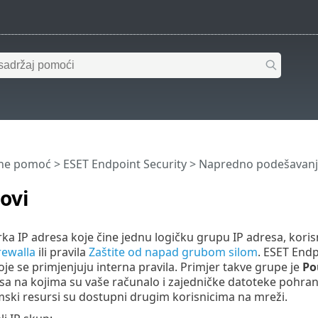
ine pomoć
>
ESET Endpoint Security
>
Napredno podešavanj
ovi
irka IP adresa koje čine jednu logičku grupu IP adresa, kori
irewalla
ili pravila
Zaštite od napad grubom silom
. ESET Endp
je se primjenjuju interna pravila. Primjer takve grupe je
Po
a na kojima su vaše računalo i zajedničke datoteke pohranj
mski resursi su dostupni drugim korisnicima na mreži.