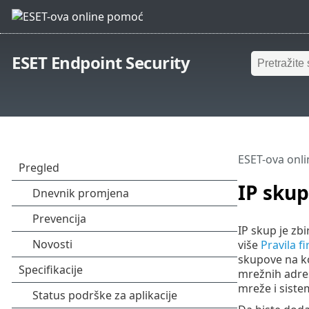
ESET Endpoint Security
ESET-ova onl
IP skup
IP skup je zb
više
Pravila f
skupove na ko
mrežnih adres
mreže i siste