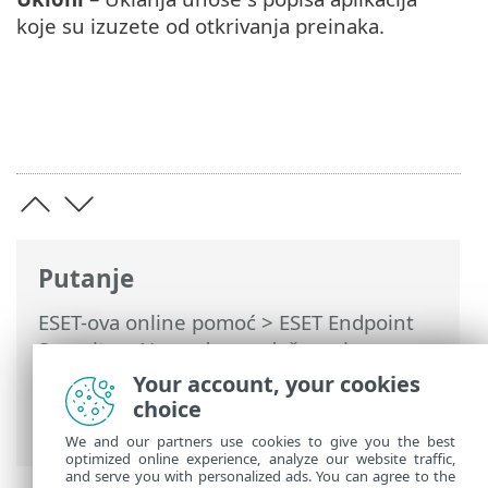
koje su izuzete od otkrivanja preinaka.
Putanje
ESET-ova online pomoć
>
ESET Endpoint
Security
>
Napredno podešavanje
>
Zaštite
>
Zaštita pristupa mreži
>
Firewall
Your account, your cookies
>
Otkrivanje preinake aplikacije
> Popis
choice
aplikacija izuzetih od otkrivanja prijetnji
We and our partners use cookies to give you the best
optimized online experience, analyze our website traffic,
and serve you with personalized ads. You can agree to the