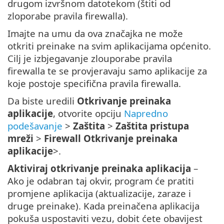
drugom izvršnom datotekom (štiti od
zloporabe pravila firewalla).
Imajte na umu da ova značajka ne može
otkriti preinake na svim aplikacijama općenito.
Cilj je izbjegavanje zlouporabe pravila
firewalla te se provjeravaju samo aplikacije za
koje postoje specifična pravila firewalla.
Da biste uredili
Otkrivanje preinaka
aplikacije
, otvorite opciju
Napredno
podešavanje
>
Zaštita
>
Zaštita pristupa
mreži
>
Firewall
Otkrivanje preinaka
aplikacije
>.
Aktiviraj otkrivanje preinaka aplikacija
–
Ako je odabran taj okvir, program će pratiti
promjene aplikacija (aktualizacije, zaraze i
druge preinake). Kada preinačena aplikacija
pokuša uspostaviti vezu, dobit ćete obavijest