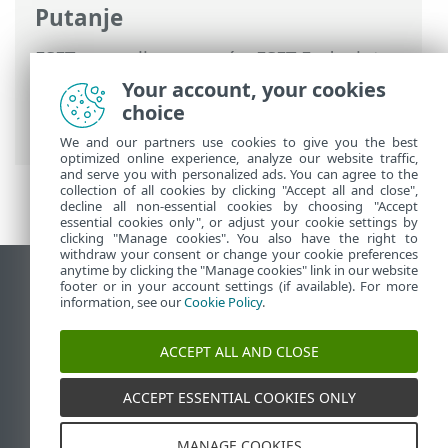
Putanje
ESET-ova online pomoć
>
ESET Endpoint
Security
>
Napredno podešavanje
>
Your account, your cookies
Zaštite
>
Zaštita pristupa mreži
>
Firewall
choice
> Otkrivanje preinake aplikacije
We and our partners use cookies to give you the best
optimized online experience, analyze our website traffic,
and serve you with personalized ads. You can agree to the
collection of all cookies by clicking "Accept all and close",
decline all non-essential cookies by choosing "Accept
essential cookies only", or adjust your cookie settings by
clicking "Manage cookies". You also have the right to
withdraw your consent or change your cookie preferences
anytime by clicking the "Manage cookies" link in our website
Prikaži stranicu za radnu površinu
footer or in your account settings (if available). For more
information, see our
Cookie Policy
.
End of Life
ESET-ova baza znanja
ACCEPT ALL AND CLOSE
ESET-ov forum
ESET Status Portal
ACCEPT ESSENTIAL COOKIES ONLY
Regionalna podrška
MANAGE COOKIES