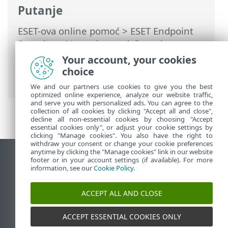
Putanje
ESET-ova online pomoć
>
ESET Endpoint
Security
>
Napredno podešavanje
>
Zaštite
>
Zaštita pristupa mreži
>
Zaštita
Your account, your cookies
od mrežnog napada (IDS)
>
Zaštita od
choice
napada grubom silom
> Pravila
We and our partners use cookies to give you the best
optimized online experience, analyze our website traffic,
and serve you with personalized ads. You can agree to the
collection of all cookies by clicking "Accept all and close",
decline all non-essential cookies by choosing "Accept
essential cookies only", or adjust your cookie settings by
clicking "Manage cookies". You also have the right to
withdraw your consent or change your cookie preferences
anytime by clicking the "Manage cookies" link in our website
Prikaži stranicu za radnu površinu
footer or in your account settings (if available). For more
information, see our
Cookie Policy
.
End of Life
ESET-ova baza znanja
ACCEPT ALL AND CLOSE
ESET-ov forum
ESET Status Portal
ACCEPT ESSENTIAL COOKIES ONLY
Regionalna podrška