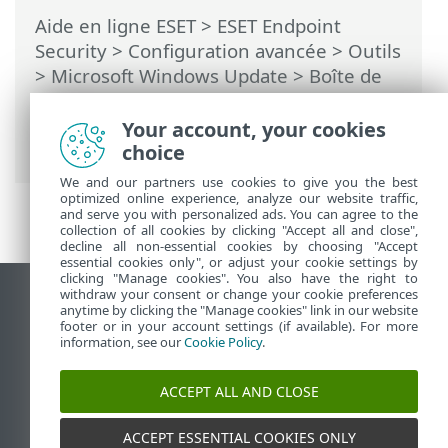
Aide en ligne ESET
>
ESET Endpoint
Security
>
Configuration avancée
>
Outils
>
Microsoft Windows Update
>
Boîte de
dialogue - Mises à jour du système
d'exploitation
> Mise à jour les
Your account, your cookies
informations
choice
We and our partners use cookies to give you the best
optimized online experience, analyze our website traffic,
and serve you with personalized ads. You can agree to the
collection of all cookies by clicking "Accept all and close",
decline all non-essential cookies by choosing "Accept
essential cookies only", or adjust your cookie settings by
clicking "Manage cookies". You also have the right to
withdraw your consent or change your cookie preferences
Afficher le site des postes de travail
anytime by clicking the "Manage cookies" link in our website
footer or in your account settings (if available). For more
End of Life
information, see our
Cookie Policy
.
Base de connaissances ESET
Forum ESET
ACCEPT ALL AND CLOSE
ESET Status Portal
Support régional
ACCEPT ESSENTIAL COOKIES ONLY