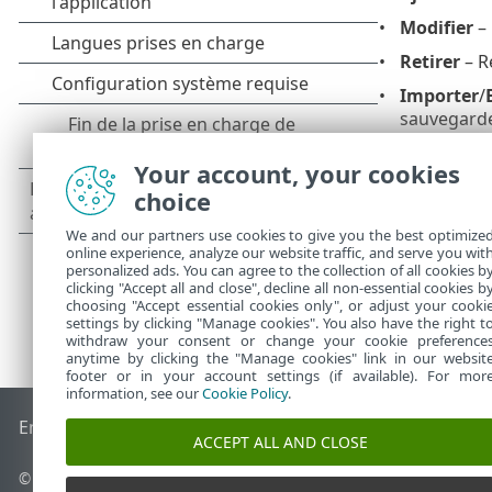
Modifier
– 
Retirer
– R
Importer
/
sauvegarder
pratique po
plusieurs s
Your account, your cookies
choice
We and our partners use cookies to give you the best optimize
online experience, analyze our website traffic, and serve you wit
personalized ads. You can agree to the collection of all cookies b
clicking "Accept all and close", decline all non-essential cookies b
choosing "Accept essential cookies only", or adjust your cooki
settings by clicking "Manage cookies". You also have the right t
withdraw your consent or change your cookie preference
anytime by clicking the "Manage cookies" link in our websit
footer or in your account settings (if available). For mor
information, see our
Cookie Policy
.
End of Life
Base de connaissances ESET
Forum ESET
ESET S
ACCEPT ALL AND CLOSE
© 1992 - 2026 ESET, spol. s r.o. - Tous droits réservés.