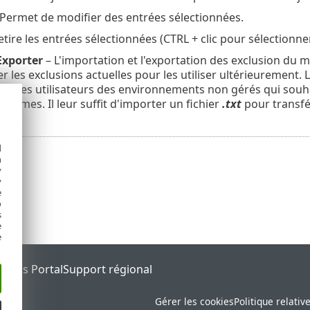
Permet de modifier des entrées sélectionnées.
etire les entrées sélectionnées (CTRL + clic pour sélectionne
Exporter
– L'importation et l'exportation des exclusion du m
 les exclusions actuelles pour les utiliser ultérieurement.
ur les utilisateurs des environnements non gérés qui souhai
ystèmes. Il leur suffit d'importer un fichier
.txt
pour transfé
d
h
y
y
e
o
s
e
e
tatus Portal
Support régional
Gérer les cookies
Politique relativ