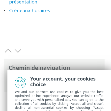
présentation
Créneaux horaires
Chemin de navigation
Aide en ligne ESET
>
ESET Endpoint
Your account, your cookies
Security
>
Configuration avancée
> Outils
choice
We and our partners use cookies to give you the best
optimized online experience, analyze our website traffic,
and serve you with personalized ads. You can agree to the
collection of all cookies by clicking "Accept all and close",
decline all non-essential cookies by choosing "Accept