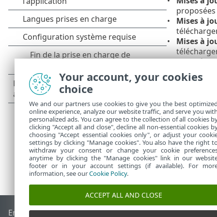
Mises à jo
proposées 
Mises à j
télécharge
Mises à jo
télécharge
Mises à jo
Your account, your cookies
Cliquez sur
O
l'aide du ser
choice
immédiatement
We and our partners use cookies to give you the best optimize
online experience, analyze our website traffic, and serve you wit
personalized ads. You can agree to the collection of all cookies b
clicking "Accept all and close", decline all non-essential cookies b
choosing "Accept essential cookies only", or adjust your cooki
settings by clicking "Manage cookies". You also have the right t
withdraw your consent or change your cookie preference
anytime by clicking the "Manage cookies" link in our websit
footer or in your account settings (if available). For mor
information, see our
Cookie Policy
.
ACCEPT ALL AND CLOSE
End of Life
Base de connaissances ESET
Forum ESET
ESET S