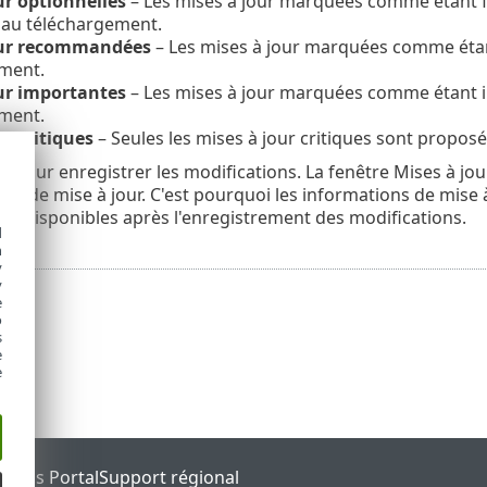
ur optionnelles
– Les mises à jour marquées comme étant fa
au téléchargement.
our recommandées
– Les mises à jour marquées comme étan
ment.
ur importantes
– Les mises à jour marquées comme étant 
ment.
ur critiques
– Seules les mises à jour critiques sont propos
K
pour enregistrer les modifications. La fenêtre Mises à jour 
veur de mise à jour. C'est pourquoi les informations de mise
 disponibles après l'enregistrement des modifications.
d
h
y
y
e
o
s
e
e
tatus Portal
Support régional