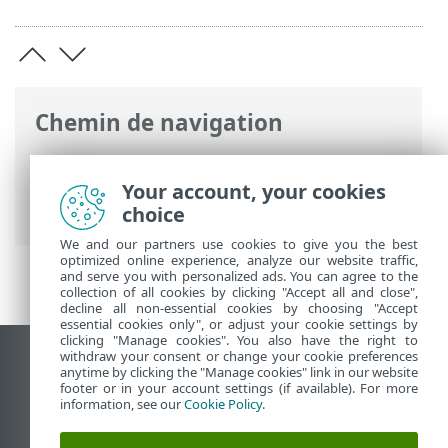
Chemin de navigation
Aide en ligne ESET
>
ESET Endpoint
Security
>
Configuration avancée
>
Outils
Your account, your cookies
> Créneaux horaires
choice
We and our partners use cookies to give you the best
optimized online experience, analyze our website traffic,
and serve you with personalized ads. You can agree to the
collection of all cookies by clicking "Accept all and close",
decline all non-essential cookies by choosing "Accept
essential cookies only", or adjust your cookie settings by
clicking "Manage cookies". You also have the right to
withdraw your consent or change your cookie preferences
Afficher le site des postes de travail
anytime by clicking the "Manage cookies" link in our website
footer or in your account settings (if available). For more
End of Life
information, see our
Cookie Policy
.
Base de connaissances ESET
Forum ESET