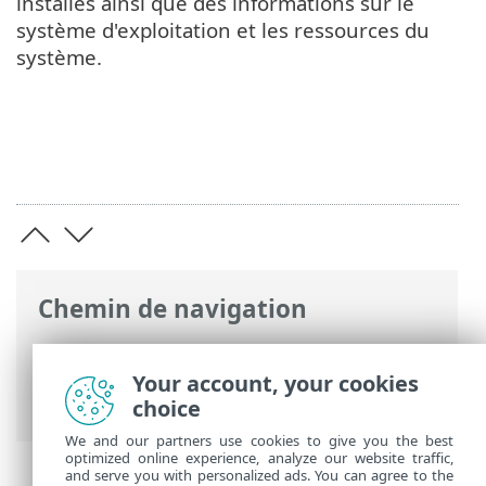
installés ainsi que des informations sur le
système d'exploitation et les ressources du
système.
Chemin de navigation
Aide en ligne ESET
>
ESET Endpoint
Security
>
Commencer
> Icône dans la
Your account, your cookies
partie système de la barre des tâches
choice
We and our partners use cookies to give you the best
optimized online experience, analyze our website traffic,
and serve you with personalized ads. You can agree to the