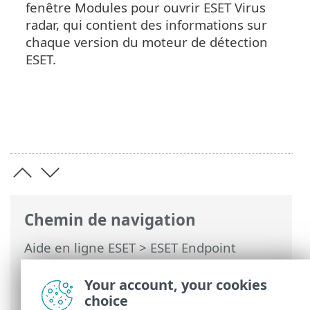
fenêtre Modules pour ouvrir ESET Virus
radar, qui contient des informations sur
chaque version du moteur de détection
ESET.
Chemin de navigation
Aide en ligne ESET
>
ESET Endpoint
Security
>
Utilisation d'ESET Endpoint
Security
>
Aide et assistance
> À propos
Your account, your cookies
d'ESET Endpoint Security
choice