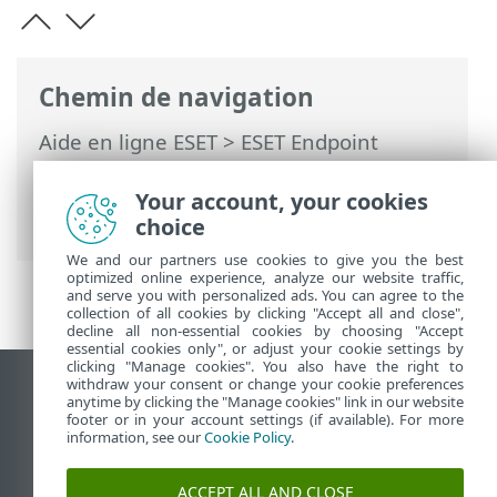
Chemin de navigation
Aide en ligne ESET
>
ESET Endpoint
Security
>
Utilisation d'ESET Endpoint
Security
>
Aide et assistance
> Soumettre
Your account, your cookies
les données de configuration système
choice
We and our partners use cookies to give you the best
optimized online experience, analyze our website traffic,
and serve you with personalized ads. You can agree to the
collection of all cookies by clicking "Accept all and close",
decline all non-essential cookies by choosing "Accept
essential cookies only", or adjust your cookie settings by
clicking "Manage cookies". You also have the right to
withdraw your consent or change your cookie preferences
Afficher le site des postes de travail
anytime by clicking the "Manage cookies" link in our website
footer or in your account settings (if available). For more
End of Life
information, see our
Cookie Policy
.
Base de connaissances ESET
Forum ESET
ACCEPT ALL AND CLOSE