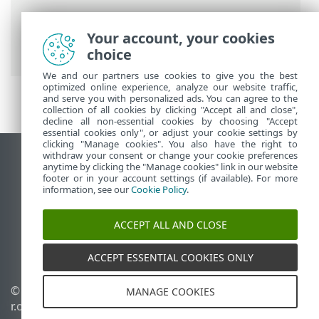
Aide en ligne ESET
>
ESET Endpoint
Security
>
Utilisation d'ESET Endpoint
Your account, your cookies
Security
>
Outils
> ESET SysInspector
choice
We and our partners use cookies to give you the best
optimized online experience, analyze our website traffic,
and serve you with personalized ads. You can agree to the
collection of all cookies by clicking "Accept all and close",
decline all non-essential cookies by choosing "Accept
essential cookies only", or adjust your cookie settings by
clicking "Manage cookies". You also have the right to
withdraw your consent or change your cookie preferences
Afficher le site des postes de travail
anytime by clicking the "Manage cookies" link in our website
footer or in your account settings (if available). For more
End of Life
information, see our
Cookie Policy
.
Base de connaissances ESET
Forum ESET
ACCEPT ALL AND CLOSE
ESET Status Portal
Support régional
ACCEPT ESSENTIAL COOKIES ONLY
© 1992 - 2026 ESET, spol. s
Gérer les cookies
MANAGE COOKIES
r.o. - Tous droits réservés.
Politique relative aux