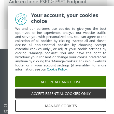
Aide en ligne ESET
>
ESET Endpoint
Security
>
Utilisation d'ESET Endpoint
Security
>
Aide et assistance
> Assistance
Your account, your cookies
technique
choice
We and our partners use cookies to give you the best
optimized online experience, analyze our website traffic,
and serve you with personalized ads. You can agree to the
collection of all cookies by clicking "Accept all and close",
decline all non-essential cookies by choosing "Accept
essential cookies only", or adjust your cookie settings by
clicking "Manage cookies". You also have the right to
withdraw your consent or change your cookie preferences
Afficher le site des postes de travail
anytime by clicking the "Manage cookies" link in our website
footer or in your account settings (if available). For more
End of Life
information, see our
Cookie Policy
.
Base de connaissances ESET
Forum ESET
ACCEPT ALL AND CLOSE
ESET Status Portal
Support régional
ACCEPT ESSENTIAL COOKIES ONLY
© 1992 - 2026 ESET, spol. s
Gérer les cookies
MANAGE COOKIES
r.o. - Tous droits réservés.
Politique relative aux