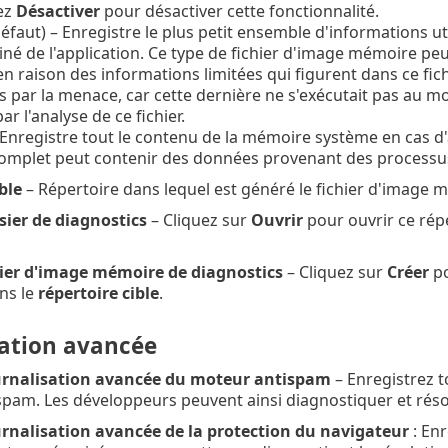
ez
Désactiver
pour désactiver cette fonctionnalité.
éfaut) – Enregistre le plus petit ensemble d'informations uti
piné de l'application. Ce type de fichier d'image mémoire peut
en raison des informations limitées qui figurent dans ce fich
 par la menace, car cette dernière ne s'exécutait pas au 
ar l'analyse de ce fichier.
Enregistre tout le contenu de la mémoire système en cas d'a
mplet peut contenir des données provenant des processus
ble
– Répertoire dans lequel est généré le fichier d'image mé
sier de diagnostics
– Cliquez sur
Ouvrir
pour ouvrir ce répe
hier d'image mémoire de diagnostics
– Cliquez sur
Créer
po
ns le
répertoire cible
.
sation avancée
ournalisation avancée du moteur antispam
– Enregistrez 
ispam. Les développeurs peuvent ainsi diagnostiquer et rés
ournalisation avancée de la protection du navigateur
: Enr