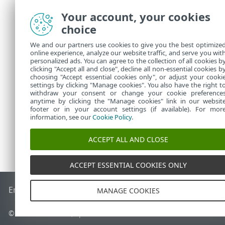
Activer la jo
Your account, your cookies
qui se produi
choice
vulnérabilité
Activer la jo
We and our partners use cookies to give you the best optimize
online experience, analyze our website traffic, and serve you wit
filtrage web.
personalized ads. You can agree to the collection of all cookies b
clicking "Accept all and close", decline all non-essential cookies b
Les fichiers 
choosing "Accept essential cookies only", or adjust your cooki
settings by clicking "Manage cookies". You also have the right t
withdraw your consent or change your cookie preference
anytime by clicking the "Manage cookies" link in our websit
footer or in your account settings (if available). For mor
information, see our
Cookie Policy
.
ACCEPT ALL AND CLOSE
ACCEPT ESSENTIAL COOKIES ONLY
End of Life
Base de connaissances ESET
Forum ESET
ESET S
MANAGE COOKIES
© 1992 - 2026 ESET, spol. s r.o. - Tous droits réservés.