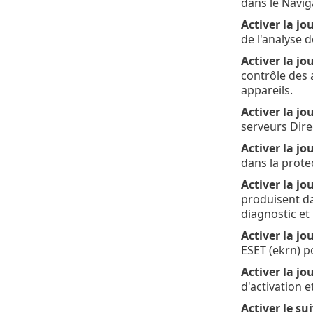
dans le Navig
Activer la jo
de l'analyse d
Activer la jo
contrôle des 
appareils.
Activer la jo
serveurs Dire
Activer la j
dans la prote
Activer la jo
produisent da
diagnostic et
Activer la j
ESET (ekrn) p
Activer la jo
d'activation e
Activer le su