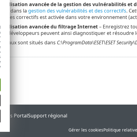
urnalisation avancée de la gestion des vulnérabilités et d
sent dans la
gestion des vulnérabilités et des correctifs
. Ce
s et des correctifs est activée dans votre environnement (a
urnalisation avancée du filtrage Internet
– Enregistrez to
d
h
 Les développeurs peuvent ainsi diagnostiquer et résoudre l
y
y
journaux sont situés dans
C:\ProgramData\ESET\ESET Security\D
e
o
s
e
e
tatus Portal
Support régional
Gérer les cookies
Politique relativ