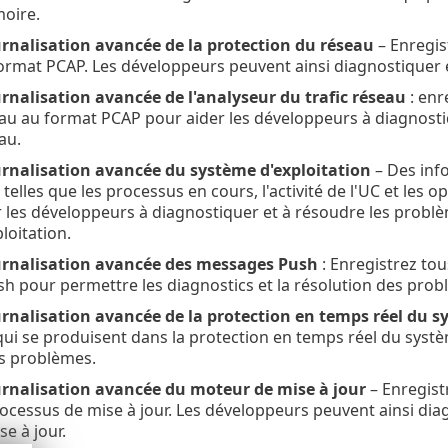
oire.
urnalisation avancée de la protection du réseau
– Enregis
ormat PCAP. Les développeurs peuvent ainsi diagnostiquer e
urnalisation avancée de l'analyseur du trafic réseau
: enr
eau au format PCAP pour aider les développeurs à diagnostiq
au.
ournalisation avancée du système d'exploitation
– Des inf
 telles que les processus en cours, l'activité de l'UC et les o
 les développeurs à diagnostiquer et à résoudre les problème
loitation.
ournalisation avancée des messages Push
: Enregistrez to
 pour permettre les diagnostics et la résolution des prob
urnalisation avancée de la protection en temps réel du s
i se produisent dans la protection en temps réel du systèm
es problèmes.
ournalisation avancée du moteur de mise à jour
– Enregist
ocessus de mise à jour. Les développeurs peuvent ainsi dia
e à jour.