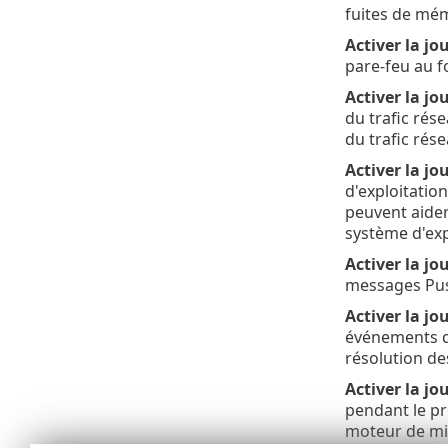
fuites de mém
Activer la jo
pare-feu au f
Activer la jo
du trafic rés
du trafic rése
Activer la j
d'exploitation
peuvent aider
système d'exp
Activer la j
messages Push
Activer la jo
événements qu
résolution d
Activer la j
pendant le pr
moteur de mis