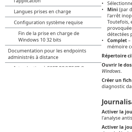
Sélectionn
Mini
(par d
l'arrêt ino
Toutefois, 
provoquées
détectées p
Complet
– 
mémoire co
Répertoire ci
Ouvrir le dos
Windows
.
Créer un fic
diagnostic da
Journali
Activer la j
l'analyse ant
Activer la j