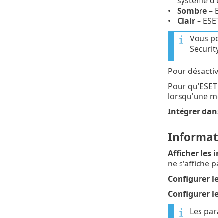
système d'e
Sombre
– 
Clair
– ESET
Vous po
Securit
Pour désactiv
Pour qu'ESET 
lorsqu'une me
Intégrer dan
Informat
Afficher les
ne s'affiche 
Configurer l
Configurer l
Les par