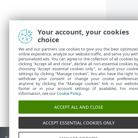
Your account, your cookies
choice
We and our partners use cookies to give you the best optimize
online experience, analyze our website traffic, and serve you wit
personalized ads. You can agree to the collection of all cookies b
clicking "Accept all and close", decline all non-essential cookies b
choosing "Accept essential cookies only", or adjust your cooki
settings by clicking "Manage cookies". You also have the right t
withdraw your consent or change your cookie preference
anytime by clicking the "Manage cookies" link in our websit
footer or in your account settings (if available). For mor
information, see our
Cookie Policy
.
ACCEPT ALL AND CLOSE
ACCEPT ESSENTIAL COOKIES ONLY