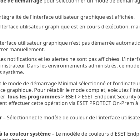
de de démarrage
pour sélectionner un mode de démarrage d
ntégralité de l'interface utilisateur graphique est affichée.
interface utilisateur graphique est en cours d'exécution, mai
nterface utilisateur graphique n'est pas démarrée automati
rrer manuellement.
es notifications et les alertes ne sont pas affichées. L'int
inistrateur. Dans les environnements administrés, ce mode 
s système.
s le mode de démarrage Minimal sélectionné et l'ordinateur 
face graphique. Pour rétablir le mode complet, exécutez l'in
er,
Tous les programmes
>
ESET
> ESET Endpoint Security (
nt effectuer cette opération via ESET PROTECT On-Prem à 
r
– Sélectionnez le modèle de couleur de l'interface utilis
à la couleur système
– Le modèle de couleurs d'ESET Endpoi