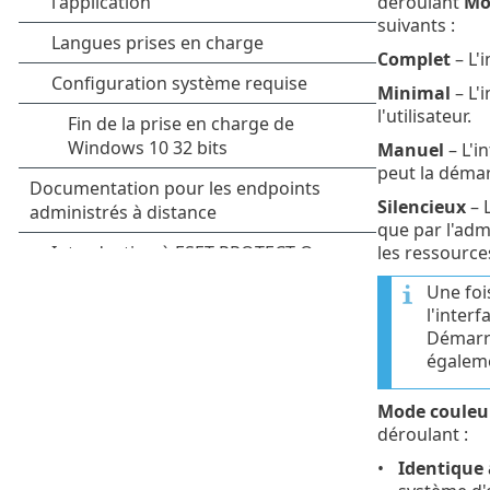
déroulant
Mo
suivants :
Complet
– L'i
Minimal
– L'
l'utilisateur.
Manuel
– L'i
peut la déma
Silencieux
– L
que par l'adm
les ressource
Une foi
l'inter
Démarr
égaleme
Mode couleu
déroulant :
Identique 