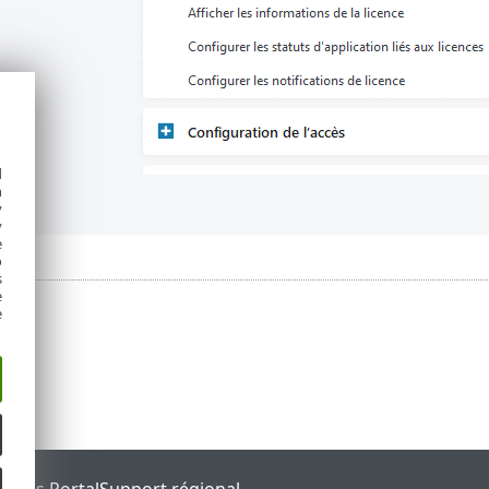
d
h
y
y
e
o
s
e
e