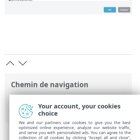
Chemin de navigation
Aide en ligne ESET
>
ESET Endpoint
Security
>
Configuration avancée
>
Your account, your cookies
Notifications
> États d'application
choice
We and our partners use cookies to give you the best
optimized online experience, analyze our website traffic,
and serve you with personalized ads. You can agree to the
collection of all cookies by clicking "Accept all and close",