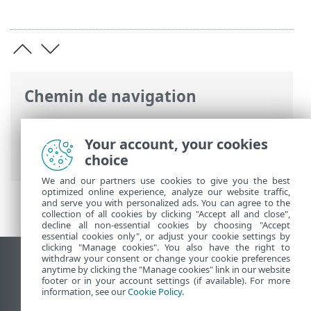
Chemin de navigation
Aide en ligne ESET
>
ESET Endpoint
Security
>
Commencer
> Raccourcis
Your account, your cookies
clavier
choice
We and our partners use cookies to give you the best
optimized online experience, analyze our website traffic,
and serve you with personalized ads. You can agree to the
collection of all cookies by clicking "Accept all and close",
decline all non-essential cookies by choosing "Accept
essential cookies only", or adjust your cookie settings by
clicking "Manage cookies". You also have the right to
withdraw your consent or change your cookie preferences
Afficher le site des postes de travail
anytime by clicking the "Manage cookies" link in our website
footer or in your account settings (if available). For more
End of Life
information, see our
Cookie Policy
.
Base de connaissances ESET