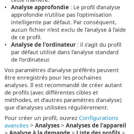
Analyse approfondie
: Le profil d’analyse
approfondie n’utilise pas l’optimisation
intelligente par défaut. Par conséquent,
aucun fichier n’est exclu de l’analyse à l’aide
de ce profil.
Analyse de l'ordinateur
: il s’agit du profil
par défaut utilisé dans l’analyse standard
de l’ordinateur.
Vos paramètres d'analyse préférés peuvent
être enregistrés pour les prochaines
analyses. Il est recommandé de créer autant
de profils (avec différentes cibles et
méthodes, et d'autres paramètres d'analyse)
que d'analyses utilisées régulièrement.
Pour créer un profil, ouvrez
Configurations
avancées
>
Analyses
>
Analyses de l'appareil
>
Analyse à la demande
>
Liste des profils
>