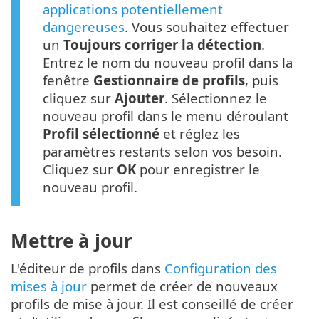
applications potentiellement
dangereuses
. Vous souhaitez effectuer
un
Toujours corriger la détection
.
Entrez le nom du nouveau profil dans la
fenêtre
Gestionnaire de profils
, puis
cliquez sur
Ajouter
. Sélectionnez le
nouveau profil dans le menu déroulant
Profil sélectionné
et réglez les
paramètres restants selon vos besoin.
Cliquez sur
OK
pour enregistrer le
nouveau profil.
Mettre à jour
L'éditeur de profils dans
Configuration des
mises à jour
permet de créer de nouveaux
profils de mise à jour. Il est conseillé de créer