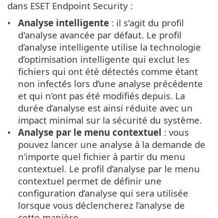
dans ESET Endpoint Security :
Analyse intelligente
: il s'agit du profil
d'analyse avancée par défaut. Le profil
d’analyse intelligente utilise la technologie
d’optimisation intelligente qui exclut les
fichiers qui ont été détectés comme étant
non infectés lors d’une analyse précédente
et qui n’ont pas été modifiés depuis. La
durée d’analyse est ainsi réduite avec un
impact minimal sur la sécurité du système.
Analyse par le menu contextuel
: vous
pouvez lancer une analyse à la demande de
n’importe quel fichier à partir du menu
contextuel. Le profil d’analyse par le menu
contextuel permet de définir une
configuration d’analyse qui sera utilisée
lorsque vous déclencherez l’analyse de
cette manière.