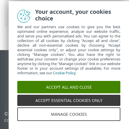
On-Prem
> Comment appliquer une
politique recommandée pour ESET
Your account, your cookies
Endpoint Security
choice
We and our partners use cookies to give you the best
optimized online experience, analyze our website traffic,
and serve you with personalized ads. You can agree to the
collection of all cookies by clicking "Accept all and close",
decline all non-essential cookies by choosing "Accept
essential cookies only", or adjust your cookie settings by
clicking "Manage cookies". You also have the right to
withdraw your consent or change your cookie preferences
Afficher le site des postes de travail
anytime by clicking the "Manage cookies" link in our website
footer or in your account settings (if available). For more
End of Life
information, see our
Cookie Policy
.
Base de connaissances ESET
Forum ESET
ACCEPT ALL AND CLOSE
ESET Status Portal
Support régional
ACCEPT ESSENTIAL COOKIES ONLY
© 1992 - 2026 ESET, spol. s
Gérer les cookies
MANAGE COOKIES
r.o. - Tous droits réservés.
Politique relative aux
cookies