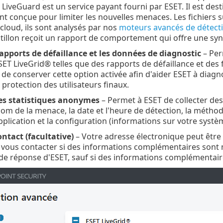
T LiveGuard est un service payant fourni par ESET. Il est de
t conçue pour limiter les nouvelles menaces. Les fichier
 cloud, ils sont analysés par nos
moteurs avancés de détectio
ntillon reçoit un rapport de comportement qui offre une sy
apports de défaillance et les données de diagnostic
– Per
SET LiveGrid® telles que des rapports de défaillance et des
 conserver cette option activée afin d'aider ESET à diagno
 protection des utilisateurs finaux.
es statistiques anonymes
– Permet à ESET de collecter de
 nom de la menace, la date et l'heure de détection, la métho
pplication et la configuration (informations sur votre systè
ntact (facultative)
– Votre adresse électronique peut être 
ur vous contacter si des informations complémentaires sont 
de réponse d'ESET, sauf si des informations complémentaire