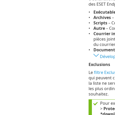
des ESET End
Exécutabl
Archives
– 
Scripts
– C
Autre
– Com
Courrier i
pièces join
du courrier
Document
Développ
Exclusions
Le
filtre Excl
qui peuvent c
la liste ne s
les plus ordin
souhaitez.
Pour ex
>
Prote
*downl