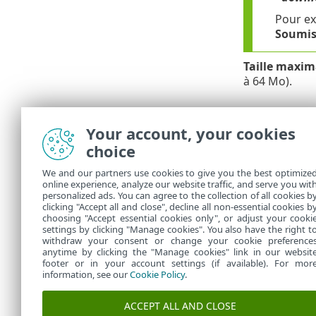
Pour ex
Soumis
Taille maxim
à 64 Mo).
ESET Liv
Your account, your cookies
Pour activer 
choice
Console, cons
We and our partners use cookies to give you the best optimize
Si vous avez d
online experience, analyze our website traffic, and serve you wit
envoyer. Même
personalized ads. You can agree to the collection of all cookies b
clicking "Accept all and close", decline all non-essential cookies b
envoyées, plu
choosing "Accept essential cookies only", or adjust your cooki
settings by clicking "Manage cookies". You also have the right t
withdraw your consent or change your cookie preference
anytime by clicking the "Manage cookies" link in our websit
footer or in your account settings (if available). For mor
information, see our
Cookie Policy
.
ACCEPT ALL AND CLOSE