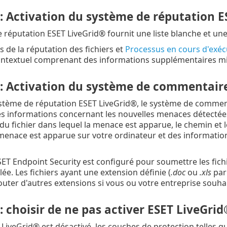
 : Activation du système de réputation 
 réputation ESET LiveGrid® fournit une liste blanche et une 
 de la réputation des fichiers et
Processus en cours d'exéc
ntextuel comprenant des informations supplémentaires mis
 : Activation du système de commentair
stème de réputation ESET LiveGrid®, le système de comment
es informations concernant les nouvelles menaces détectée
u fichier dans lequel la menace est apparue, le chemin et le
 menace est apparue sur votre ordinateur et des information
SET Endpoint Security est configuré pour soumettre les fich
lée. Les fichiers ayant une extension définie (
.doc
ou
.xls
par
uter d'autres extensions si vous ou votre entreprise souhait
: choisir de ne pas activer ESET LiveGri
LiveGrid® est désactivé, les couches de protection telles qu