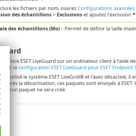
clure les fichiers par nom, ouvrez
Configurations avancées
sion des échantillons
>
Exclusions
et ajoutez l'exclusion
*
ale des échantillons (Mo)
– Permet de définir la taille ma
eGuard
le service ESET LiveGuard sur un ordinateur client à l'aid
ultez la
configuration ESET LiveGuard pour ESET Endpoint S
d
éjà utilisé le système ESET LiveGrid® et l'avez désactivé, il
h
 après la désactivation, ces paquets sont envoyés à ESET. U
y
y
s aucun paquet ne sera créé.
e
o
s
e
e