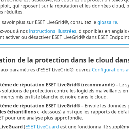
ploit, qui reposent sur la réputation et les données cloud, p
és réduites.
 savoir plus sur ESET LiveGrid®, consultez le
glossaire
.
ez-vous à nos
instructions illustrées
, disponibles en anglais
 activer ou désactiver ESET LiveGrid® dans ESET Endpoint 
tion de la protection dans le cloud dan
 aux paramètres d'ESET LiveGrid®, ouvrez
Configurations 
ystème de réputation ESET LiveGrid® (recommandé)
– Le s
es solutions de protection contre les logiciels malveillants 
ments mis en liste blanche et noire dans le cloud.
ystème de réputation ESET LiveGrid®
– Envoie les données p
es échantillons
ci-dessous) ainsi que les rapports de défail
ET pour une analyse plus approfondie.
 LiveGuard
(
ESET LiveGuard
est une fonctionnalité suppléme