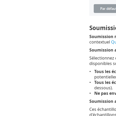
Soumissi
Soumission m
contextuel
Qu
Soumission a
Sélectionnez 
disponibles so
Tous les é
potentielle
Tous les é
dessous).
Ne pas en
Soumission a
Ces échantill
d'échantillon