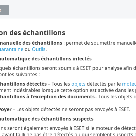
on des échantillons
anuelle des échantillons
: permet de soumettre manuelle
arantaine
ou
Outils
.
utomatique des échantillons infectés
quels échantillons seront soumis à ESET pour analyse afin d
nt les suivantes :
chantillons détectés
– Tous les
objets
détectés par le
moteu
ment indésirables lorsque cette option est activée dans le
chantillons à l'exception des documents
– Tous les objets 
voyer
– Les objets détectés ne seront pas envoyés à ESET.
utomatique des échantillons suspects
ons seront également envoyés à ESET si le moteur de détectio
s ayant failli ne pas être détectés ou qui semblent suspects