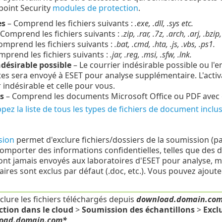
point Security
modules de protection
.
es
– Comprend les fichiers suivants :
.exe, .dll, .sys etc.
Comprend les fichiers suivants :
.zip, .rar, .7z, .arch, .arj, .bzip
omprend les fichiers suivants :
.bat, .cmd, .hta, .js, .vbs, .ps1.
prend les fichiers suivants :
.jar, .reg, .msi, .sfw, .lnk.
ndésirable possible
– Le courrier indésirable possible ou l'
tes sera envoyé à ESET pour analyse supplémentaire. L'activ
 indésirable et celle pour vous.
s
– Comprend les documents Microsoft Office ou PDF avec o
ez la liste de tous les types de fichiers de document inclus
usion
permet d'exclure fichiers/dossiers de la soumission (par 
omporter des informations confidentielles, telles que des do
eront jamais envoyés aux laboratoires d'ESET pour analyse, m
aires sont exclus par défaut (.doc, etc.). Vous pouvez ajouter 
clure les fichiers téléchargés depuis
download.domain.co
ction dans le cloud
>
Soumission des échantillons
>
Excl
oad.domain.com*
.