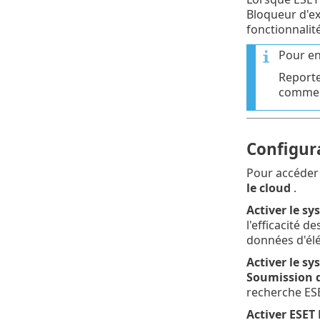
Bloqueur d'ex
fonctionnalit
Pour en
Report
comment
Configura
Pour accéder
le cloud
.
Activer le s
l'efficacité d
données d'élé
Activer le s
Soumission d
recherche ES
Activer ESET