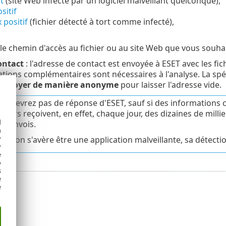
t
(site Web infecté par un logiciel malveillant quelconque),
sitif
 positif
(fichier détecté à tort comme infecté),
 le chemin d'accès au fichier ou au site Web que vous souha
ontact
: l'adresse de contact est envoyée à ESET avec les fic
ations complémentaires sont nécessaires à l'analyse. La spéc
Envoyer de manière anonyme
pour laisser l'adresse vide.
 recevrez pas de réponse d'ESET, sauf si des informations 
veurs reçoivent, en effet, chaque jour, des dizaines de milli
d
es envois.
h
y
antillon s'avère être une application malveillante, sa détect
y
e
o
s
e
e