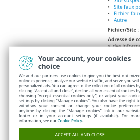
Site suspec
Site faux po
Fichier faux
Autre
Fichier/Site
:
Adresse de c
si des inform
Sélectionnez
Your account, your cookies
Vous ne
choice
Nos ser
We and our partners use cookies to give you the best optimize
à tous l
online experience, analyze our website traffic, and serve you wit
personalized ads. You can agree to the collection of all cookies b
Si l'éch
clicking "Accept all and close", decline all non-essential cookies b
choosing "Accept essential cookies only", or adjust your cooki
settings by clicking "Manage cookies". You also have the right t
withdraw your consent or change your cookie preference
anytime by clicking the "Manage cookies" link in our websit
footer or in your account settings (if available). For mor
information, see our
Cookie Policy
.
ACCEPT ALL AND CLOSE