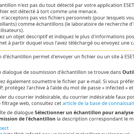
antillon n'est pas du tout détecté par votre application ESET
chier est détecté à tort comme une menace.
n'acceptons pas vos fichiers personnels (pour lesquels vou
illants) comme échantillons (le laboratoire de recherche d
tilisateurs).
sez un objet descriptif et indiquez le plus d'informations pos
net à partir duquel vous l'avez téléchargé ou envoyez une c
 d'échantillon permet d'envoyer un fichier ou un site à ESE
e dialogue de soumission d'échantillon se trouve dans
Outi
z également soumettre le fichier par e-mail. Si vous préfére
, protégez l'archive à l'aide du mot de passe « infected » e
ler du courrier indésirable, du courrier indésirable faux po
filtrage web, consultez cet
article de la base de connaissa
îte de dialogue
Sélectionner un échantillon pour analyse
mission de l'échantillon
la description correspondant le m
pect