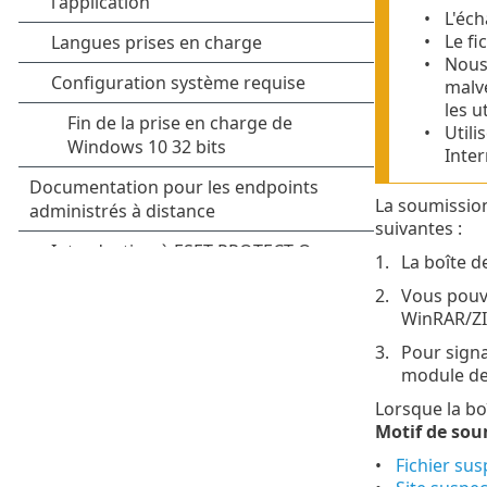
L'éch
Le fi
Nous 
malve
les u
Utili
Inter
La soumission
suivantes :
La boîte d
Vous pouve
WinRAR/ZIP
Pour signa
module de 
Lorsque la bo
Motif de sou
Fichier sus