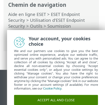
Chemin de navigation
Aide en ligne ESET
>
ESET Endpoint
Security
>
Utilisation d'ESET Endpoint
Security
>
Outils
>
Soumission
d'échantillons pour analyse
>
Sélectionner un échantillon pour analyse
Your account, your cookies
- Site faux positif
choice
We and our partners use cookies to give you the best
optimized online experience, analyze our website traffic,
and serve you with personalized ads. You can agree to the
collection of all cookies by clicking "Accept all and close",
decline all non-essential cookies by choosing "Accept
essential cookies only", or adjust your cookie settings by
clicking "Manage cookies". You also have the right to
withdraw your consent or change your cookie preferences
Afficher le site des postes de travail
anytime by clicking the "Manage cookies" link in our website
footer or in your account settings (if available). For more
End of Life
information, see our
Cookie Policy
.
Base de connaissances ESET
Forum ESET
ACCEPT ALL AND CLOSE
ESET Status Portal