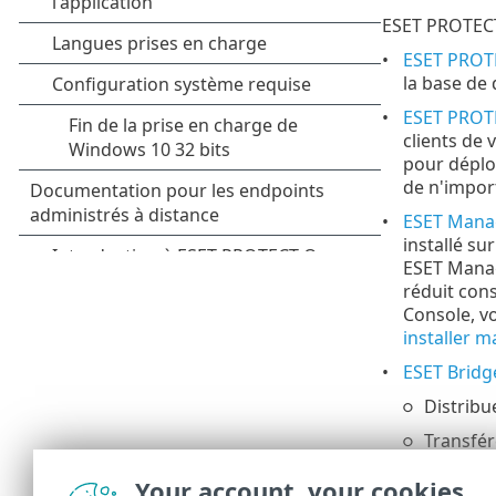
ESET PROTECT
ESET PROT
la base de
ESET PROT
clients de 
pour déplo
de n'impor
ESET Mana
installé su
ESET Manage
réduit con
Console, v
installer 
ESET Bridg
Distribu
Transfé
Gestion des
Your account, your cookies