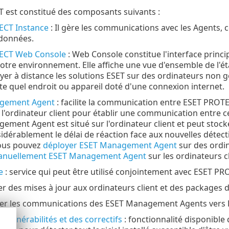
 est constitué des composants suivants :
ECT Instance
: Il gère les communications avec les Agents, c
 données.
ECT Web Console
: Web Console constitue l'interface princi
votre environnement. Elle affiche une vue d'ensemble de l'état
yer à distance les solutions ESET sur des ordinateurs non g
te quel endroit ou appareil doté d'une connexion internet.
gement Agent
: facilite la communication entre ESET PROTEC
r l'ordinateur client pour établir une communication entre
ment Agent est situé sur l'ordinateur client et peut stocker
sidérablement le délai de réaction face aux nouvelles détec
ous pouvez
déployer ESET Management Agent
sur des ordi
manuellement ESET Management Agent
sur les ordinateurs cl
e
: service qui peut être utilisé conjointement avec ESET PR
er des mises à jour aux ordinateurs client et des packages 
rer les communications des ESET Management Agents vers
 vulnérabilités et des correctifs
: fonctionnalité disponibl