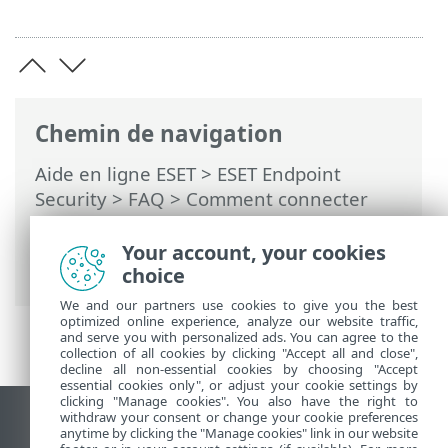
Chemin de navigation
Aide en ligne ESET
>
ESET Endpoint
Security
>
FAQ
>
Comment connecter
ESET Endpoint Security à ESET PROTECT
On-Prem
> Utilisation du mode de
Your account, your cookies
remplacement
choice
We and our partners use cookies to give you the best
optimized online experience, analyze our website traffic,
and serve you with personalized ads. You can agree to the
collection of all cookies by clicking "Accept all and close",
decline all non-essential cookies by choosing "Accept
essential cookies only", or adjust your cookie settings by
clicking "Manage cookies". You also have the right to
withdraw your consent or change your cookie preferences
Afficher le site des postes de travail
anytime by clicking the "Manage cookies" link in our website