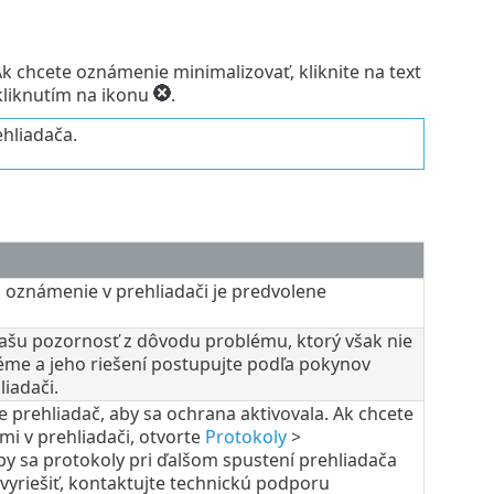
k chcete oznámenie minimalizovať, kliknite na text
kliknutím na ikonu
.
hliadača.
oznámenie v prehliadači je predvolene
vašu pozornosť z dôvodu problému, ktorý však nie
bléme a jeho riešení postupujte podľa pokynov
iadači.
te prehliadač, aby sa ochrana aktivovala. Ak chcete
mi v prehliadači, otvorte
Protokoly
>
aby sa protokoly pri ďalšom spustení prehliadača
vyriešiť, kontaktujte technickú podporu