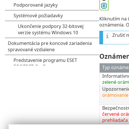
Kliknutím na
oznámenia. O
Zrušiť 
Oznámeni
Typ oznáme
Informatívn
zelené orám
Upozorneni
orámovanie 
Bezpečnost
červené or
prehliadača