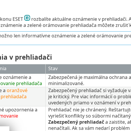
 ikonu ESET
rozbalíte aktuálne oznámenie v prehliadači. A
známenie a zelené orámovanie prehliadača môžete zrušiť 
možno len informatívne oznámenie a zelené orámovanie pre
a v prehliadači
nia
Stav
e oznámenie a
Zabezpečená je maximálna ochrana a 
ovanie prehliadača
minimalizované.
e a
oranžové
Zabezpečený prehliadač si vyžaduje 
prehliadača
je kritický. Pre viac informácií o pro
uvedených priamo v oznámení v prehl
né upozornenia a
Prehliadač nie je chránený. Reštartuj
ámovanie
vyriešiť konflikty so súbormi načítaný
Zabezpečený prehliadač
a zaistite, 
nenačítali. Ak sa vám nedarí problém 