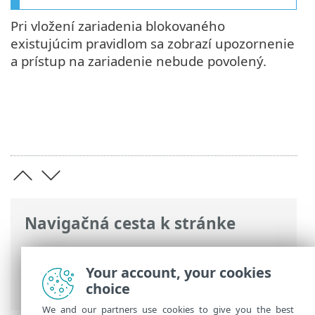
Pri vložení zariadenia blokovaného
existujúcim pravidlom sa zobrazí upozornenie
a prístup na zariadenie nebude povolený.
Navigačná cesta k stránke
ESET Online pomocník
>
ESET Endpoint
Security
>
Rozšírené nastavenia
>
Your account, your cookies
Ochrana
> Správa zariadení
choice
We and our partners use cookies to give you the best