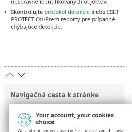
nesprávne identifikovaných objektov.
Skontrolujte
protokol detekcie
alebo ESET
PROTECT On-Prem reporty pre prípadné
chýbajúce detekcie.
Navigačná cesta k stránke
ESET Online pomocník
>
ESET Endpoint
Security
>
Rozšírené nastavenia
>
Your account, your cookies
Ochrana
choice
We and our partners use cookies to give you the best