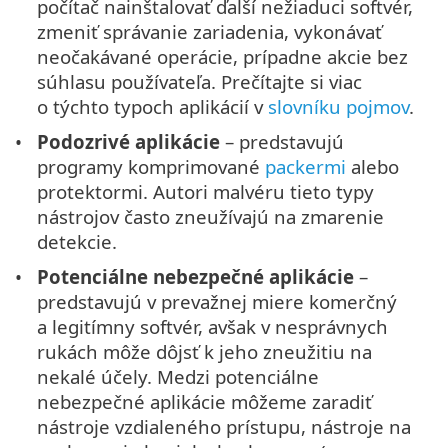
počítač nainštalovať ďalší nežiaduci softvér,
zmeniť správanie zariadenia, vykonávať
neočakávané operácie, prípadne akcie bez
súhlasu používateľa. Prečítajte si viac
o týchto typoch aplikácií v
slovníku pojmov
.
Podozrivé aplikácie
– predstavujú
programy komprimované
packermi
alebo
protektormi. Autori malvéru tieto typy
nástrojov často zneužívajú na zmarenie
detekcie.
Potenciálne nebezpečné aplikácie
–
predstavujú v prevažnej miere komerčný
a legitímny softvér, avšak v nesprávnych
rukách môže dôjsť k jeho zneužitiu na
nekalé účely. Medzi potenciálne
nebezpečné aplikácie môžeme zaradiť
nástroje vzdialeného prístupu, nástroje na