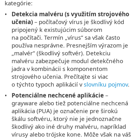
kategórie:
Detekcia malvéru (s využitím strojového
učenia)
– počítačový vírus je škodlivý kód
pripojený k existujúcim súborom
na počítači. Termín „vírus“ sa však často
používa nesprávne. Presnejším výrazom je
„malvér“ (škodlivý softvér). Detekciu
malvéru zabezpečuje modul detekčného
jadra v kombinácii s komponentom
strojového učenia. Prečítajte si viac
o týchto typoch aplikácií v
slovníku pojmov
.
Potenciálne nechcené aplikácie
–
grayware alebo tiež potenciálne nechcená
aplikácia (PUA) je označenie pre širokú
škálu softvéru, ktorý nie je jednoznačne
škodlivý ako iné druhy malvéru, napríklad
vírusy alebo trójske kone. Môže však na váš