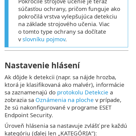
Pokročilé strojové učenie je teraz
súčasťou ochrany, pričom funguje ako
pokročilá vrstva vylepšujúca detekciu
na základe strojového učenia. Viac
o tomto type ochrany sa dočítate
v
slovníku pojmov
.
Nastavenie hlásení
Ak dôjde k detekcii (napr. sa nájde hrozba,
ktorá je klasifikovaná ako malvér), informácie
sa zaznamenajú do
protokolu Detekcie
a
zobrazia sa
Oznámenia na ploche
v prípade,
že sú nakonfigurované v programe ESET
Endpoint Security.
Úroveň hlásenia sa nastavuje zvlášť pre každú
kategóriu (ďalej len „KATEGÓRIA“):