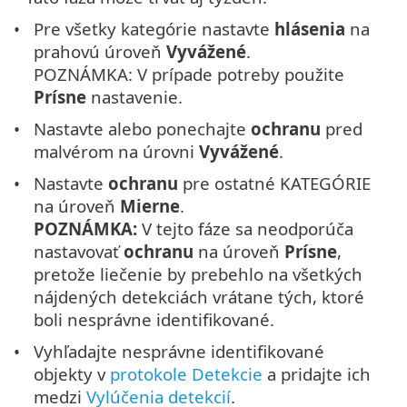
Pre všetky kategórie nastavte
hlásenia
na
prahovú úroveň
Vyvážené
.
POZNÁMKA: V prípade potreby použite
Prísne
nastavenie.
Nastavte alebo ponechajte
ochranu
pred
malvérom na úrovni
Vyvážené
.
Nastavte
ochranu
pre ostatné KATEGÓRIE
na úroveň
Mierne
.
POZNÁMKA:
V tejto fáze sa neodporúča
nastavovať
ochranu
na úroveň
Prísne
,
pretože liečenie by prebehlo na všetkých
nájdených detekciách vrátane tých, ktoré
boli nesprávne identifikované.
Vyhľadajte nesprávne identifikované
objekty v
protokole Detekcie
a pridajte ich
medzi
Vylúčenia detekcií
.