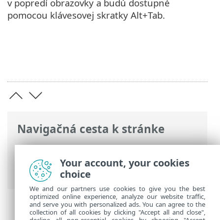
v popredí obrazovky a budú dostupné
pomocou klávesovej skratky Alt+Tab.
Navigačná cesta k stránke
ESET Online pomocník
>
ESET Endpoint
Security
>
Rozšírené nastavenia
>
Your account, your cookies
Oznámenia
> Oznámenia na ploche
choice
We and our partners use cookies to give you the best
optimized online experience, analyze our website traffic,
and serve you with personalized ads. You can agree to the
collection of all cookies by clicking "Accept all and close",