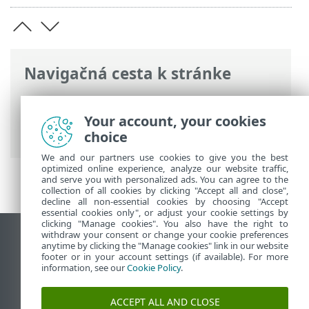
Navigačná cesta k stránke
ESET Online pomocník
>
ESET Endpoint
Security
>
Používanie programu ESET
Your account, your cookies
Endpoint Security
>
Nástroje
> Protokoly
choice
We and our partners use cookies to give you the best
optimized online experience, analyze our website traffic,
and serve you with personalized ads. You can agree to the
collection of all cookies by clicking "Accept all and close",
decline all non-essential cookies by choosing "Accept
essential cookies only", or adjust your cookie settings by
clicking "Manage cookies". You also have the right to
withdraw your consent or change your cookie preferences
Zobraziť stránku ako na počítači
anytime by clicking the "Manage cookies" link in our website
footer or in your account settings (if available). For more
End of Life
information, see our
Cookie Policy
.
Databáza znalostí ESET
ESET Fórum
ACCEPT ALL AND CLOSE