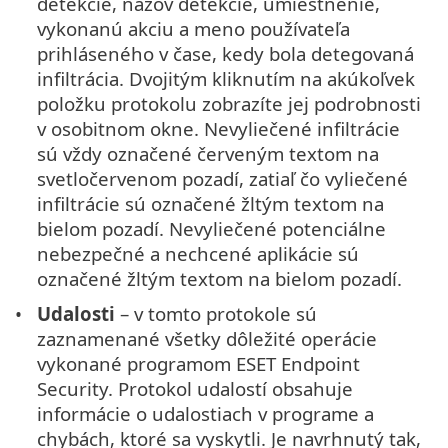
detekcie, názov detekcie, umiestnenie,
vykonanú akciu a meno používateľa
prihláseného v čase, kedy bola detegovaná
infiltrácia. Dvojitým kliknutím na akúkoľvek
položku protokolu zobrazíte jej podrobnosti
v osobitnom okne. Nevyliečené infiltrácie
sú vždy označené červeným textom na
svetločervenom pozadí, zatiaľ čo vyliečené
infiltrácie sú označené žltým textom na
bielom pozadí. Nevyliečené potenciálne
nebezpečné a nechcené aplikácie sú
označené žltým textom na bielom pozadí.
Udalosti
– v tomto protokole sú
zaznamenané všetky dôležité operácie
vykonané programom ESET Endpoint
Security. Protokol udalostí obsahuje
informácie o udalostiach v programe a
chybách, ktoré sa vyskytli. Je navrhnutý tak,