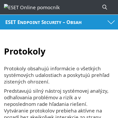
ESET Endpoint Security – Obsah
Protokoly
Protokoly obsahujú informácie o všetkých
systémových udalostiach a poskytujú prehľad
zistených ohrození.
Predstavujú silný nástroj systémovej analýzy,
odhaľovania problémov a rizík a v
neposlednom rade hľadania riešení.
Vytváranie protokolov prebieha aktívne na
pozadí bez akejkoľvek interakcie zo strany