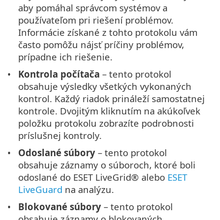
aby pomáhal správcom systémov a
používateľom pri riešení problémov.
Informácie získané z tohto protokolu vám
často pomôžu nájsť príčiny problémov,
prípadne ich riešenie.
Kontrola počítača
– tento protokol
obsahuje výsledky všetkých vykonaných
kontrol. Každý riadok prináleží samostatnej
kontrole. Dvojitým kliknutím na akúkoľvek
položku protokolu zobrazíte podrobnosti
príslušnej kontroly.
Odoslané súbory
– tento protokol
obsahuje záznamy o súboroch, ktoré boli
odoslané do ESET LiveGrid® alebo
ESET
LiveGuard
na analýzu.
Blokované súbory
– tento protokol
obsahuje záznamy o blokovaných