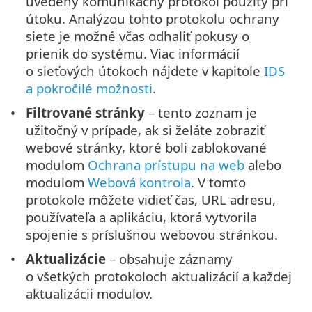
uvedený komunikačný protokol použitý pri
útoku. Analýzou tohto protokolu ochrany
siete je možné včas odhaliť pokusy o
prienik do systému. Viac informácií
o sieťových útokoch nájdete v kapitole
IDS
a pokročilé možnosti
.
Filtrované stránky
– tento zoznam je
užitočný v prípade, ak si želáte zobraziť
webové stránky, ktoré boli zablokované
modulom
Ochrana prístupu na web
alebo
modulom
Webová kontrola
. V tomto
protokole môžete vidieť čas, URL adresu,
používateľa a aplikáciu, ktorá vytvorila
spojenie s príslušnou webovou stránkou.
Aktualizácie
– obsahuje záznamy
o všetkých protokoloch aktualizácií a každej
aktualizácii modulov.