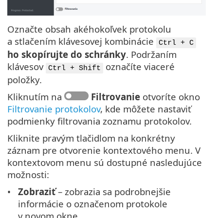
Označte obsah akéhokoľvek protokolu
a stlačením klávesovej kombinácie
Ctrl + C
ho skopírujte do schránky
. Podržaním
klávesov
označíte viaceré
Ctrl + Shift
položky.
Kliknutím na
Filtrovanie
otvoríte okno
Filtrovanie protokolov
, kde môžete nastaviť
podmienky filtrovania zoznamu protokolov.
Kliknite pravým tlačidlom na konkrétny
záznam pre otvorenie kontextového menu. V
kontextovom menu sú dostupné nasledujúce
možnosti:
Zobraziť
– zobrazia sa podrobnejšie
informácie o označenom protokole
v novom okne.