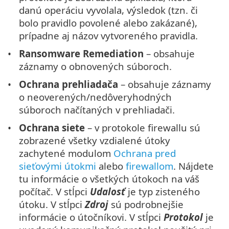
danú operáciu vyvolala, výsledok (tzn. či
bolo pravidlo povolené alebo zakázané),
prípadne aj názov vytvoreného pravidla.
Ransomware Remediation
– obsahuje
záznamy o obnovených súboroch.
Ochrana prehliadača
– obsahuje záznamy
o neoverených/nedôveryhodných
súboroch načítaných v prehliadači.
Ochrana siete
– v protokole firewallu sú
zobrazené všetky vzdialené útoky
zachytené modulom
Ochrana pred
sieťovými útokmi
alebo
firewallom
. Nájdete
tu informácie o všetkých útokoch na váš
počítač. V stĺpci
Udalosť
je typ zisteného
útoku. V stĺpci
Zdroj
sú podrobnejšie
informácie o útočníkovi. V stĺpci
Protokol
je