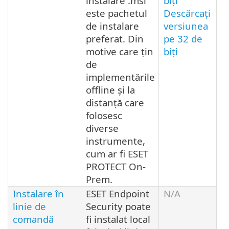
instalare .msi
biți
este pachetul
Descărcați
de instalare
versiunea
preferat. Din
pe 32 de
motive care țin
biți
de
implementările
offline și la
distanță care
folosesc
diverse
instrumente,
cum ar fi ESET
PROTECT On-
Prem.
Instalare în
ESET Endpoint
N/A
linie de
Security poate
comandă
fi instalat local