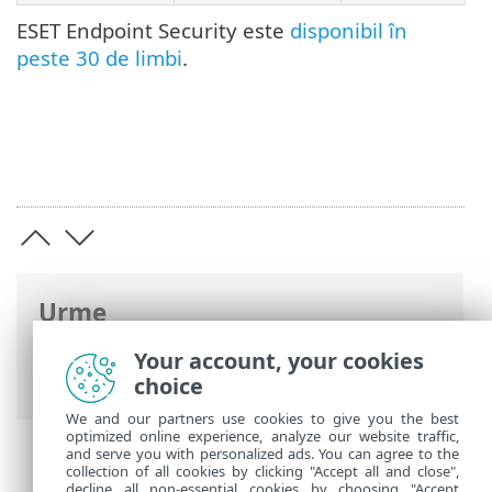
ESET Endpoint Security este
disponibil în
peste 30 de limbi
.
Urme
Ajutor online ESET
>
ESET Endpoint
Your account, your cookies
Security
>
Instalare/Upgrade
choice
We and our partners use cookies to give you the best
optimized online experience, analyze our website traffic,
and serve you with personalized ads. You can agree to the
collection of all cookies by clicking "Accept all and close",
decline all non-essential cookies by choosing "Accept