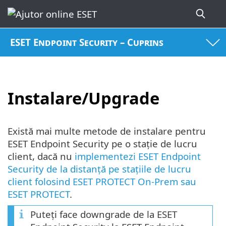
ESET Endpoint Security – Cuprins
Instalare/Upgrade
Există mai multe metode de instalare pentru
ESET Endpoint Security pe o stație de lucru
client, dacă nu
implementezi ESET Endpoint
Security de la distanță pe stațiile de lucru
client folosind ESET PROTECT On-Prem sau
ESET PROTECT
.
Puteți face downgrade de la ESET