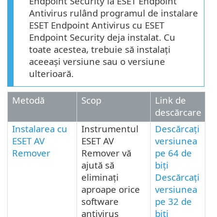
Endpoint Security la ESET Endpoint
Antivirus rulând programul de instalare
ESET Endpoint Antivirus cu ESET
Endpoint Security deja instalat. Cu
toate acestea, trebuie să instalați
aceeași versiune sau o versiune
ulterioară.
Metodă
Scop
Link de
descărcare
Instalarea cu
Instrumentul
Descărcați
ESET AV
ESET AV
versiunea
Remover
Remover vă
pe 64 de
ajută să
biți
eliminați
Descărcați
aproape orice
versiunea
software
pe 32 de
antivirus
biți