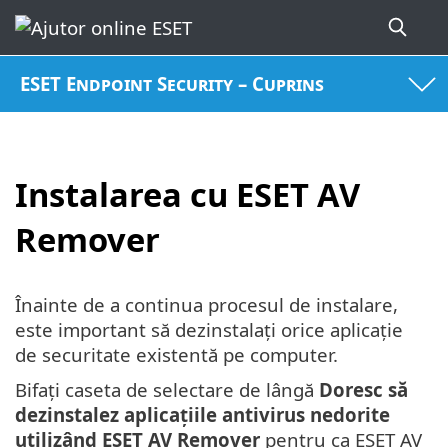
ESET Endpoint Security – Cuprins
Instalarea cu ESET AV
Remover
Înainte de a continua procesul de instalare,
este important să dezinstalați orice aplicație
de securitate existentă pe computer.
Bifați caseta de selectare de lângă
Doresc să
dezinstalez aplicațiile antivirus nedorite
utilizând ESET AV Remover
pentru ca ESET AV