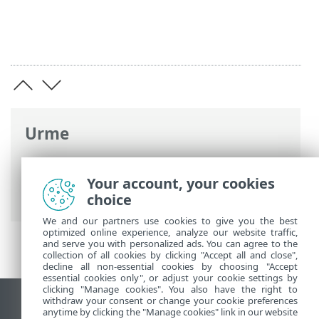
Urme
Ajutor online ESET
>
ESET Endpoint
Security
>
Instalare/Upgrade
> Instalarea
Your account, your cookies
cu ESET AV Remover
choice
We and our partners use cookies to give you the best
optimized online experience, analyze our website traffic,
and serve you with personalized ads. You can agree to the
collection of all cookies by clicking "Accept all and close",
decline all non-essential cookies by choosing "Accept
essential cookies only", or adjust your cookie settings by
clicking "Manage cookies". You also have the right to
withdraw your consent or change your cookie preferences
Vizualizare site pentru desktop
anytime by clicking the "Manage cookies" link in our website