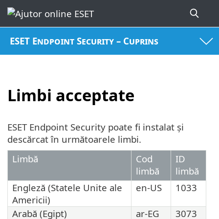
ESET Endpoint Security – Cuprins
Limbi acceptate
ESET Endpoint Security poate fi instalat și
descărcat în următoarele limbi.
Limbă
Cod
ID
limbă
limbă
Engleză (Statele Unite ale
en-US
1033
Americii)
Arabă (Egipt)
ar-EG
3073