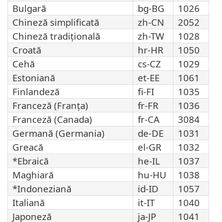
Bulgară
bg-BG
1026
Chineză simplificată
zh-CN
2052
Chineză tradițională
zh-TW
1028
Croată
hr-HR
1050
Cehă
cs-CZ
1029
Estoniană
et-EE
1061
Finlandeză
fi-FI
1035
Franceză (Franța)
fr-FR
1036
Franceză (Canada)
fr-CA
3084
Germană (Germania)
de-DE
1031
Greacă
el-GR
1032
*Ebraică
he-IL
1037
Maghiară
hu-HU
1038
*Indoneziană
id-ID
1057
Italiană
it-IT
1040
Japoneză
ja-JP
1041