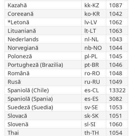
Kazahă
kk-KZ
1087
Coreeană
ko-KR
1042
*Letonă
lv-LV
1062
Lituaniană
lt-LT
1063
Nederlands
nl-NL
1043
Norvegiană
nb-NO
1044
Poloneză
pl-PL
1045
Portugheză (Brazilia)
pt-BR
1046
Română
ro-RO
1048
Rusă
ru-RU
1049
Spaniolă (Chile)
es-CL
13322
Spaniolă (Spania)
es-ES
3082
Suedeză (Suedia)
sv-SE
1053
Slovacă
sk-SK
1051
Slovenă
sl-SI
1060
Thai
th-TH
1054