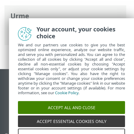
Urme
Ajutor online ESET
>
ESET Endpoint
Your account, your cookies
Security
>
Specificatii > Limbi acceptate
choice
We and our partners use cookies to give you the best
optimized online experience, analyze our website traffic,
and serve you with personalized ads. You can agree to the
collection of all cookies by clicking "Accept all and close",
decline all non-essential cookies by choosing "Accept
essential cookies only", or adjust your cookie settings by
clicking "Manage cookies". You also have the right to
withdraw your consent or change your cookie preferences
Vizualizare site pentru desktop
anytime by clicking the "Manage cookies" link in our website
footer or in your account settings (if available). For more
End of Life
information, see our
Cookie Policy
.
Baza de cunoștințe ESET
Forum ESET
ACCEPT ALL AND CLOSE
ESET Status Portal
Asistenţă regională
ACCEPT ESSENTIAL COOKIES ONLY