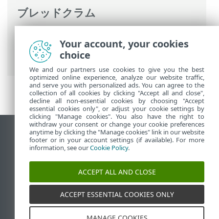
ブレッドクラム
ESETオンラインヘルプ
>
ESET Endpoint
Your account, your cookies
Security
>
ESET Endpoint Securityを使用
choice
する
>
ツール
> 隔離
We and our partners use cookies to give you the best
optimized online experience, analyze our website traffic,
and serve you with personalized ads. You can agree to the
collection of all cookies by clicking "Accept all and close",
decline all non-essential cookies by choosing "Accept
essential cookies only", or adjust your cookie settings by
clicking "Manage cookies". You also have the right to
withdraw your consent or change your cookie preferences
anytime by clicking the "Manage cookies" link in our website
デスクトップサイトの表示
footer or in your account settings (if available). For more
End of Life
information, see our
Cookie Policy
.
ESETナレッジベース
ACCEPT ALL AND CLOSE
ESETフォーラム
ESET Status Portal
ACCEPT ESSENTIAL COOKIES ONLY
地域サポート
MANAGE COOKIES