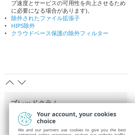
プ速度とサービスの可用性を向上させるため
に必要になる場合があります)。
除外されたファイル拡張子
HIPS除外
クラウドベース保護の除外フィルター
ブレッドクラム
Your account, your cookies
ESETオンラインヘルプ
>
ESET Endpoint
choice
Security
>
詳細設定
>
検査
> 除外
We and our partners use cookies to give you the best
optimized online experience, analyze our website traffic,