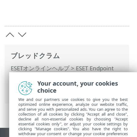
ブレッドクラム
ESETオンラインヘルプ
>
ESET Endpoint
Security
>
ESET Endpoint Securityを使用
Your account, your cookies
する
>
ツール
>
分析用サンプルの提出
> 分
choice
析のためにサンプルを提出 - その他
We and our partners use cookies to give you the best
optimized online experience, analyze our website traffic,
and serve you with personalized ads. You can agree to the
collection of all cookies by clicking "Accept all and close",
decline all non-essential cookies by choosing "Accept
essential cookies only", or adjust your cookie settings by
clicking "Manage cookies". You also have the right to
withdraw your consent or change your cookie preferences